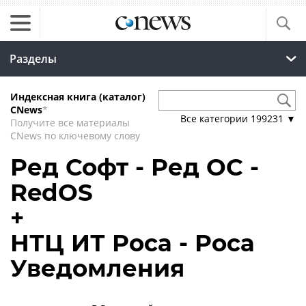
Разделы
Индексная книга (каталог)
CNews
*
Все категории
199231
▼
Получите все материалы
CNews по ключевому слову
Ред Софт - Ред ОС -
RedOS
+
НТЦ ИТ Роса - Роса
Уведомления