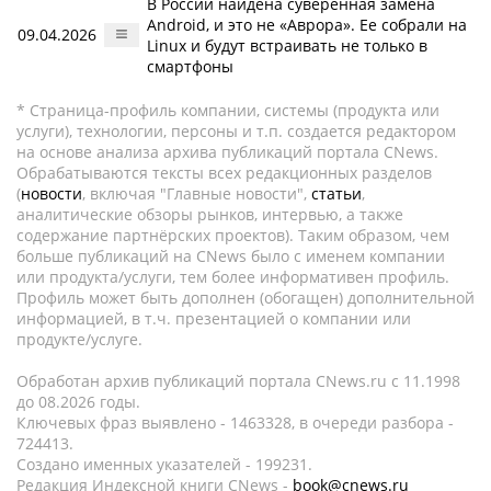
В России найдена суверенная замена
Android, и это не «Аврора». Ее собрали на
09.04.2026
Linux и будут встраивать не только в
смартфоны
* Страница-профиль компании, системы (продукта или
услуги), технологии, персоны и т.п. создается редактором
на основе анализа архива публикаций портала CNews.
Обрабатываются тексты всех редакционных разделов
(
новости
, включая "Главные новости",
статьи
,
аналитические обзоры рынков, интервью, а также
содержание партнёрских проектов). Таким образом, чем
больше публикаций на CNews было с именем компании
или продукта/услуги, тем более информативен профиль.
Профиль может быть дополнен (обогащен) дополнительной
информацией, в т.ч. презентацией о компании или
продукте/услуге.
Обработан архив публикаций портала CNews.ru c 11.1998
до 08.2026 годы.
Ключевых фраз выявлено - 1463328, в очереди разбора -
724413.
Создано именных указателей - 199231.
Редакция Индексной книги CNews -
book@cnews.ru