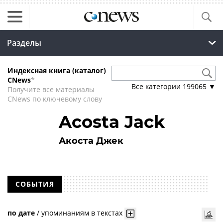
Разделы
Индексная книга (каталог)
CNews
*
Все категории
199065
▼
Получите все материалы
CNews по ключевому слову
Acosta Jack
Акоста Джек
СОБЫТИЯ
по дате
/
упоминаниям в текстах