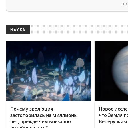
ПО
НАУКА
Почему эволюция
Новое иссле
застопорилась на миллионы
что Земля п
лет, прежде чем внезапно
Венеру жиз
возобновиться?