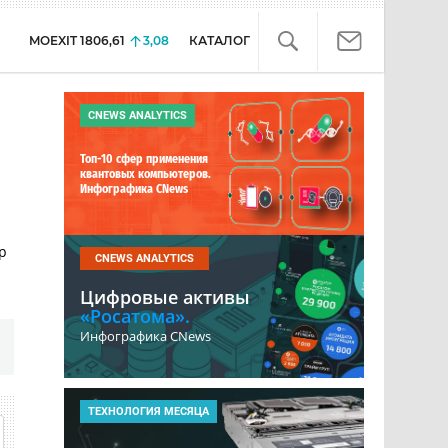
MOEXIT
1806,61
3,08
КАТАЛОГ
CNEWS ANALYTICS
Топ-10 сфер применения
квантовых компьютеров.
Инфографика CNews
р
CNEWS ANALYTICS
Цифровые активы
«Росатома».
Инфографика CNews
ТЕХНОЛОГИЯ МЕСЯЦА