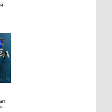
ий
вят
ны