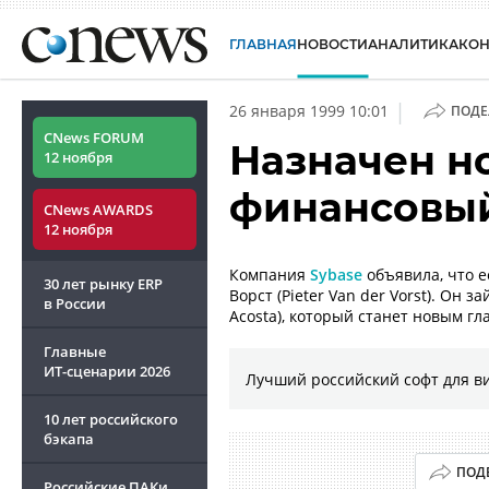
ГЛАВНАЯ
НОВОСТИ
АНАЛИТИКА
КО
|
26 января 1999 10:01
ПОДЕ
CNews FORUM
Назначен н
12 ноября
финансовый
CNews AWARDS
12 ноября
Компания
Sybase
объявила, что 
30 лет рынку ERP
Ворст (Pieter Van der Vorst). Он 
в России
Acosta), который станет новым 
Главные
ИТ-сценарии
2026
Лучший российский софт для в
10 лет российского
бэкапа
ПОД
Российские ПАКи