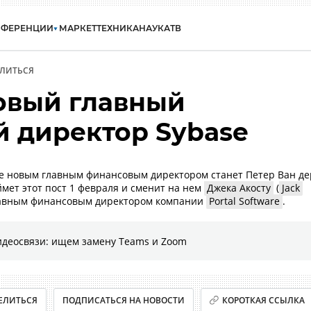
НФЕРЕНЦИИ
МАРКЕТ
ТЕХНИКА
НАУКА
ТВ
ЛИТЬСЯ
овый главный
 директор Sybase
ее новым главным финансовым директором станет Петер Ван де
займет этот пост 1 февраля и сменит на нем
Джека Акосту
(
Jack
главным финансовым директором компании
Portal Software
.
идеосвязи: ищем замену Teams и Zoom
ЕЛИТЬСЯ
ПОДПИСАТЬСЯ НА НОВОСТИ
КОРОТКАЯ ССЫЛКА