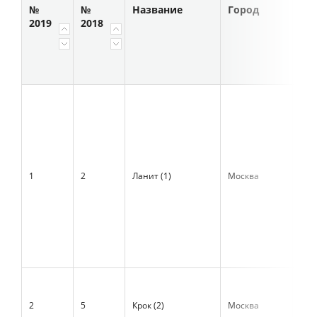
№
№
Название
Город
Вы
2019
2018
в 2
₽ты
НД
1
2
Ланит (1)
Москва
80 
2
5
Крок (2)
Москва
19 