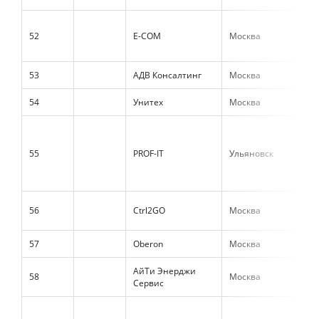
52
E-COM
Москва
948
53
АДВ Консалтинг
Москва
888
54
Унитех
Москва
844
55
PROF-IT
Ульяновск
841
56
Ctrl2GO
Москва
816
57
Oberon
Москва
813
АйТи Энерджи
58
Москва
789
Сервис