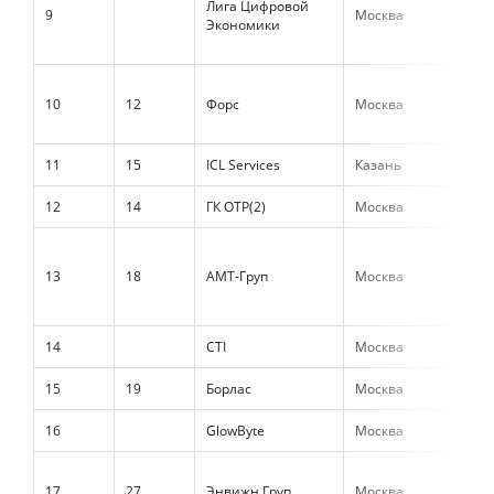
Лига Цифровой
9
Москва
12 
Экономики
10
12
Форс
Москва
8 5
11
15
ICL Services
Казань
7 6
12
14
ГК ОТР(2)
Москва
6 4
13
18
АМТ-Груп
Москва
6 1
14
CTI
Москва
4 8
15
19
Борлас
Москва
4 3
16
GlowByte
Москва
4 1
17
27
Энвижн Груп
Москва
3 7