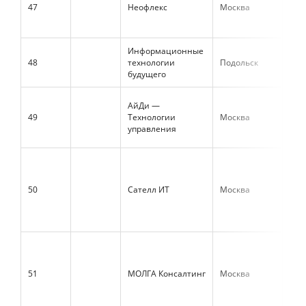
47
Неофлекс
Москва
1 1
Информационные
48
технологии
Подольск
1 1
будущего
АйДи —
49
Технологии
Москва
1 0
управления
50
Сателл ИТ
Москва
1 0
51
МОЛГА Консалтинг
Москва
1 0