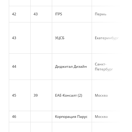
42
43
ITPS
Пермь
1 3
43
УЦСБ
Екатеринбург
1 3
Санкт-
44
Диджитал Дизайн
1 2
Петербург
45
39
ЕАЕ-Консалт (2)
Москва
1 2
46
Корпорация Парус
Москва
1 2