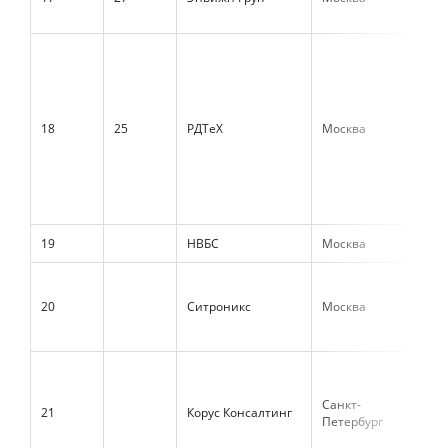
18
25
РДТеХ
Москва
3 6
19
НВБС
Москва
3 5
20
Ситроникс
Москва
3 2
Санкт-
21
Корус Консалтинг
3 1
Петербург