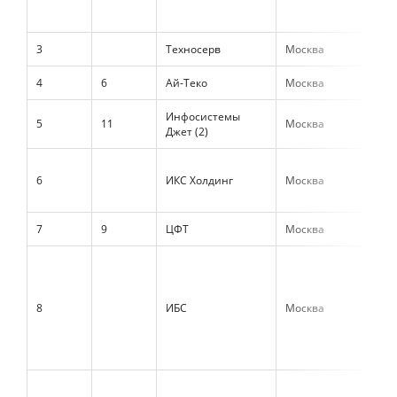
3
Техносерв
Москва
18 
4
6
Ай-Теко
Москва
17 
Инфосистемы
5
11
Москва
16 
Джет (2)
6
ИКС Холдинг
Москва
13 
7
9
ЦФТ
Москва
13 
8
ИБС
Москва
13 