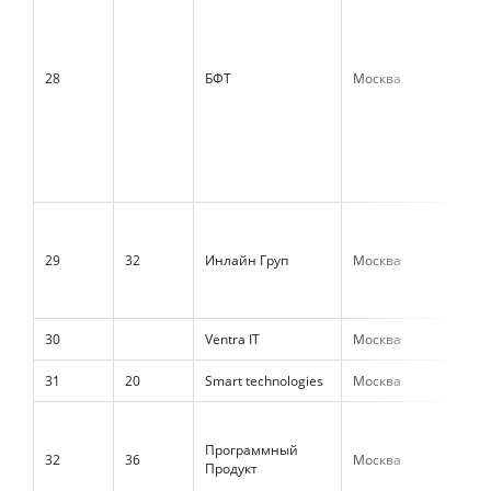
28
БФТ
Москва
2 1
29
32
Инлайн Груп
Москва
2 0
30
Ventra IT
Москва
2 0
31
20
Smart technologies
Москва
1 9
Программный
32
36
Москва
1 8
Продукт