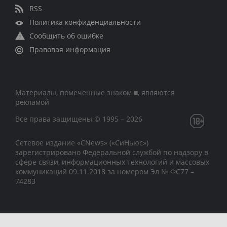
RSS
Политика конфиденциальности
Сообщить об ошибке
Правовая информация
Материалы, помеченные знаком ■, являются
рекламой
Все права защищены © 1995 – 2026
Сетевое издание «CNews» («СиНьюс»)
зарегистрировано Федеральной службой по надзору в
сфере связи, информационных технологий и массовых
коммуникаций 09.11.2018 за номером Эл № ФС77 –
74283