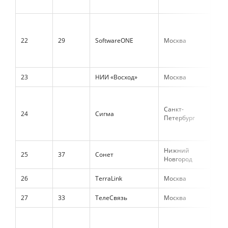
22
29
SoftwareONE
Москва
2 8
23
НИИ «Восход»
Москва
2 6
Санкт-
24
Сигма
2 6
Петербург
Нижний
25
37
Сонет
2 4
Новгород
26
TerraLink
Москва
2 4
27
33
ТелеСвязь
Москва
2 1