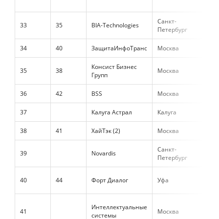
Санкт-
33
35
BIA-Technologies
1 8
Петербург
34
40
ЗащитаИнфоТранс
Москва
1 8
Консист Бизнес
35
38
Москва
1 7
Групп
36
42
BSS
Москва
1 7
37
Калуга Астрал
Калуга
1 6
38
41
ХайТэк (2)
Москва
1 5
Санкт-
39
Novardis
1 5
Петербург
40
44
Форт Диалог
Уфа
1 5
Интеллектуальные
41
Москва
1 4
системы