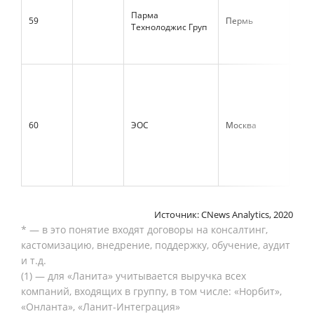
Парма
59
Пермь
770
Технолоджис Груп
60
ЭОС
Москва
766
Источник: CNews Analytics, 2020
* — в это понятие входят договоры на консалтинг,
кастомизацию, внедрение, поддержку, обучение, аудит
и т.д.
(1) — для «Ланита» учитывается выручка всех
компаний, входящих в группу, в том числе: «Норбит»,
«Онланта», «Ланит-Интеграция»