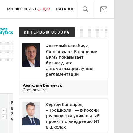
MOEXIT
1802,50
-0,23
КАТАЛОГ
ИНТЕРВЬЮ ОБЗОРА
Анатолий Белайчук,
Comindware: Внедрение
BPMS показывает
бизнесу, что
автоматизация лучше
регламентации
Анатолий Белайчук
Comindware
Рост
Доля
Доля
Пр
Сергей Кондарев,
выручки
продуктов
партнерских
соб
«ПроШкола» — в России
2022/2021,
собственной
внедрений,
ра
реализуется уникальный
%
разработки,
%
проект по внедрению ИТ
%
в школах