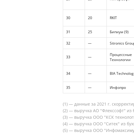
30
20
RKIT
31
25
Бипиум (9)
32
—
Sitronics Grou
Процессные
33
—
Технологии
34
—
BIA Technolog
35
—
Инфопро
(1) — данные за 2021 г. скоррект
(2) — выручка АО "Флекссофт" из 
(3) — выручка ООО "КСК технологи
(4) — выручка ООО "Ситек" из бух
(5) — выручка ООО "Инфомаксимум"