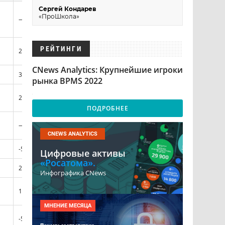
Сергей Кондарев
«ПроШкола»
—
60%
40%
BPM
СДУ
РЕЙТИНГИ
21,8%
н/д
н/д
Аре
CNews Analytics: Крупнейшие игроки
33,4%
100%
—
Dire
рынка BPMS 2022
Плат
28,2%
100%
—
Visa
ПОДРОБНЕЕ
зак
—
100%
—
раз
CNEWS ANALYTICS
-59,5%
—
100%
—
Цифровые активы
«Росатома».
27,2%
100%
—
ELM
Инфографика CNews
Digit
185,4%
100%
—
Q.B
МНЕНИЕ МЕСЯЦА
зак
-5,1%
100%
—
раз