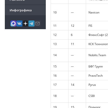
Инфографика
10
—
Navicon
11
12
FIS
12
6
ФлексСофт (2
13
11
КСК Технолог
14
—
Nobilis.Team
15
—
БФГ Групп
16
—
PravoTech
17
14
Pyrus
18
—
CSBI
19
15
Полилог