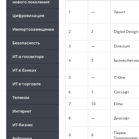
нового поколения
1
—
Ланит
Цифровизация
Импортозамещение
2
2
Digital Design 
Безопасность
3
—
Directum
ИТ в госсекторе
4
5
БизнесАвтом
ИТ в банках
5
—
IT-One
ИТ в торговле
6
1
Сиссофт
Телеком
7
10
Elma
Интернет
8
—
Диасофт
ИТ-бизнес
Парма
9
9
Технолоджис 
Рейтинги