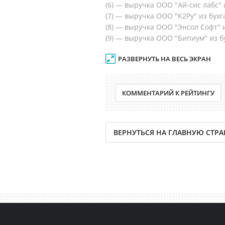
(6) — выручка ООО "Ай-сис лабс" 
(7) — выручка ООО "К2Ру" из бухг
(8) — выручка ООО "Энсол Софт" и
(9) — выручка ООО "Бипиум" из бу
РАЗВЕРНУТЬ НА ВЕСЬ ЭКРАН
КОММЕНТАРИЙ К РЕЙТИНГУ
ВЕРНУТЬСЯ НА ГЛАВНУЮ СТР