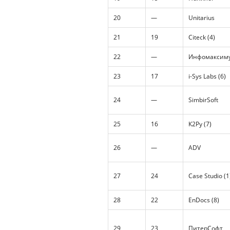
20
—
Unitarius
21
19
Citeck (4)
22
—
Инфомаксиму
23
17
i-Sys Labs (6)
24
—
SimbirSoft
25
16
К2Ру (7)
26
—
ADV
27
24
Case Studio (1
28
22
EnDocs (8)
29
23
ПитерСофт