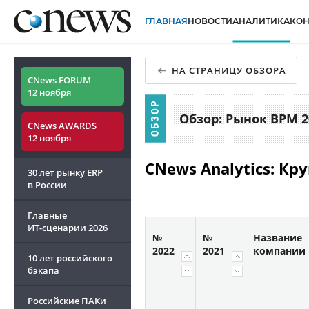
ГЛАВНАЯ
НОВОСТИ
АНАЛИТИКА
КО
НА СТРАНИЦУ ОБЗОРА
CNews FORUM
12 ноября
Обзор: Рынок BPM 2
CNews AWARDS
12 ноября
CNews Analytics: К
30 лет рынку ERP
в России
Главные
ИТ-сценарии
2026
№
№
Название
2022
2021
компании
10 лет российского
бэкапа
Российские ПАКи