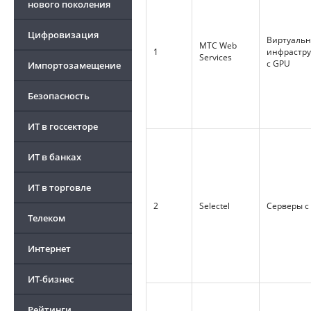
нового поколения
Цифровизация
Виртуальн
МТС Web
1
инфрастру
Services
с GPU
Импортозамещение
Безопасность
ИТ в госсекторе
ИТ в банках
ИТ в торговле
2
Selectel
Серверы с
Телеком
Интернет
ИТ-бизнес
Рейтинги