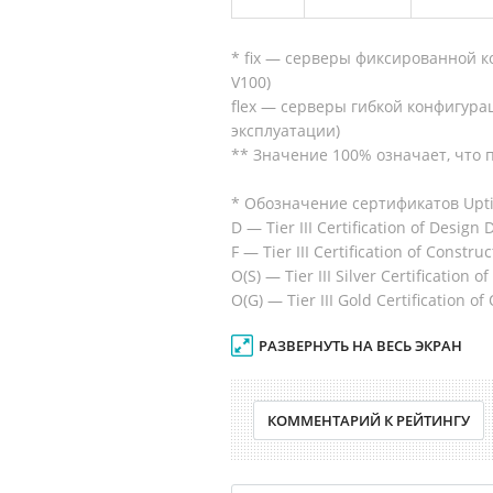
* fix — серверы фиксированной к
V100)
flex — серверы гибкой конфигура
эксплуатации)
** Значение 100% означает, что
* Обозначение сертификатов Upti
D — Tier III Certification of Desig
F — Tier III Certification of Construc
O(S) — Tier III Silver Certification o
O(G) — Tier III Gold Certification of
РАЗВЕРНУТЬ НА ВЕСЬ ЭКРАН
КОММЕНТАРИЙ К РЕЙТИНГУ