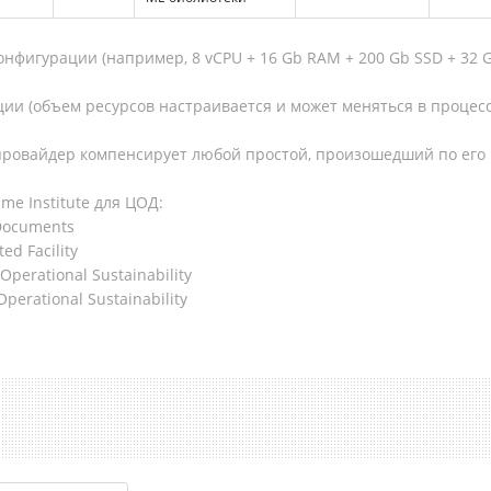
онфигурации (например, 8 vCPU + 16 Gb RAM + 200 Gb SSD + 32 
ции (объем ресурсов настраивается и может меняться в процес
 провайдер компенсирует любой простой, произошедший по его 
me Institute для ЦОД:
n Documents
ted Facility
f Operational Sustainability
 Operational Sustainability