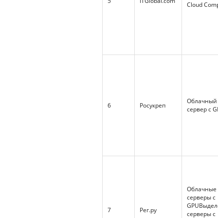
5
ITGlobal.com
Cloud Com
Облачный
6
Росукреп
сервер с 
Облачные
серверы с
GPUВыдел
7
Рег.ру
серверы с