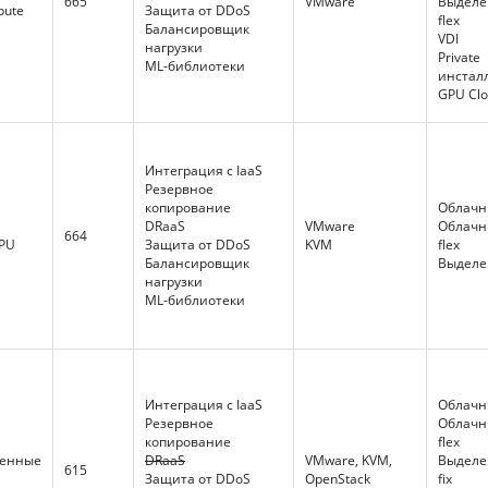
665
VMware
Выдел
pute
Защита от DDoS
flex
Балансировщик
VDI
нагрузки
Private
ML-библиотеки
инстал
GPU Cl
Интеграция с IaaS
Резервное
копирование
Облачны
DRaaS
VMware
Облачн
664
GPU
Защита от DDoS
KVM
flex
Балансировщик
Выдел
нагрузки
ML-библиотеки
Интеграция с IaaS
Облачны
Резервное
Облачн
копирование
flex
енные
DRaaS
VMware, KVM,
Выдел
615
Защита от DDoS
OpenStack
fix