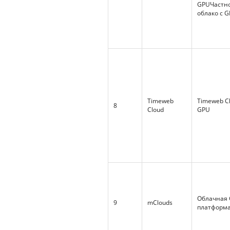
GPUЧастн
облако с 
Timeweb
Timeweb C
8
Cloud
GPU
Облачная
9
mClouds
платформ