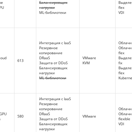
ое
Балансировщик
Выдел
GPU
нагрузки
flex
ML-библиотеки
VDI
Интеграция с IaaS
Облачны
Резервное
Облачн
копирование
flex
loud
DRaaS
VMware
Выдел
613
Защита от DDoS
KVM
fix
Балансировщик
Выдел
нагрузки
flex
ML-библиотеки
Kuberne
Интеграция с IaaS
Резервное
копирование
Облачны
 GPU
DRaaS
Облачн
580
VMware
а
Защита от DDoS
flexible
Балансировщик
VDI
нагрузки