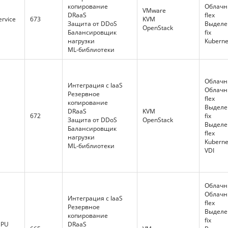
Защита от DDoS
копирование
Облачн
VMware
Защита приложения
DRaaS
flex
ervice
673
KVM
(WAF)
Защита от DDoS
Выдел
OpenStack
Балансировщик
Балансировщик
fix
нагрузки
нагрузки
Kuberne
Глобальный роутер
ML-библиотеки
CDN
Direct Connect
Образы с ML-
Облачны
окружением
Интеграция с IaaS
Облачн
ML-платформа
Резервное
flex
Inference-платформа
копирование
Выдел
DRaaS
KVM
672
fix
Защита от DDoS
OpenStack
Выдел
Балансировщик
flex
нагрузки
Kuberne
ML-библиотеки
VDI
Облачны
Облачн
Интеграция с IaaS
flex
Резервное
Выдел
копирование
fix
GPU
DRaaS