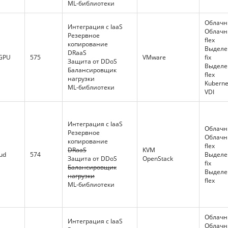
ML-библиотеки
Облачны
Интеграция с IaaS
Облачн
Резервное
flex
копирование
Выдел
DRaaS
 GPU
575
VMware
fix
Защита от DDoS
Выдел
Балансировщик
flex
нагрузки
Kuberne
ML-библиотеки
VDI
Интеграция с IaaS
Облачны
Резервное
Облачн
копирование
flex
DRaaS
KVM
ud
574
Выдел
Защита от DDoS
OpenStack
fix
Балансировщик
Выдел
нагрузки
flex
ML-библиотеки
Облачны
Интеграция с IaaS
Облачн