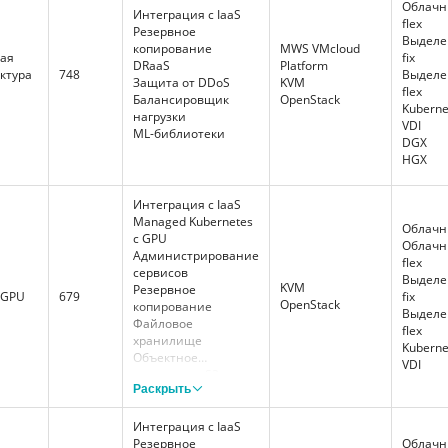
Облачн
Интеграция с IaaS
flex
Резервное
Выдел
копирование
MWS VMcloud
ая
fix
DRaaS
Platform
ктура
748
Выдел
Защита от DDoS
KVM
flex
Балансировщик
OpenStack
Kuberne
нагрузки
VDI
ML-библиотеки
DGX
HGX
Интеграция с IaaS
Managed Kubernetes
Облачны
с GPU
Облачн
Администрирование
flex
сервисов
Выдел
KVM
Резервное
 GPU
679
fix
OpenStack
копирование
Выдел
Файловое
flex
хранилище
Kuberne
Объектное
VDI
хранилище S3
Раскрыть
Облачные базы
данных
DevOps as a Service
Интеграция с IaaS
DRaaS
Резервное
Облачны