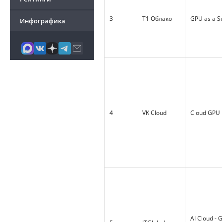
3
Т1 Облако
GPU as a S
Инфографика
4
VK Cloud
Cloud GPU
AI Cloud - 