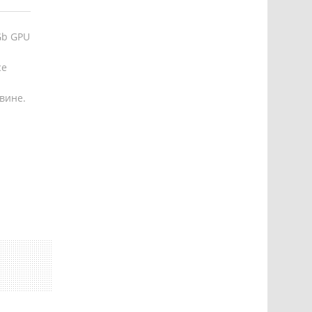
Gb GPU
се
вине.