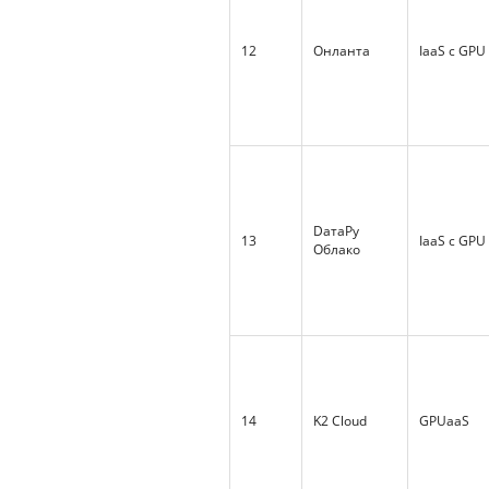
12
Онланта
IaaS с GPU
DатаРу
13
IaaS с GPU
Облако
14
K2 Cloud
GPUaaS