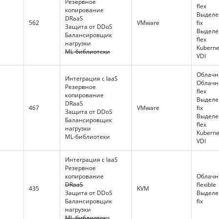
Резервное
flex
копирование
Выдел
DRaaS
562
VMware
fix
Защита от DDoS
Выдел
Балансировщик
flex
нагрузки
Kuberne
ML-библиотеки
VDI
Облачны
Интеграция с IaaS
Облачн
Резервное
flex
копирование
Выдел
DRaaS
467
VMware
fix
Защита от DDoS
Выдел
Балансировщик
flex
нагрузки
Kuberne
ML-библиотеки
VDI
Интеграция с IaaS
Резервное
копирование
Облачн
DRaaS
flexible
435
KVM
Защита от DDoS
Выдел
Балансировщик
fix
нагрузки
ML-библиотек
и