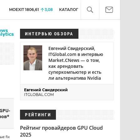
MOEXIT
1806,61
3,08
КАТАЛОГ
ИНТЕРВЬЮ ОБЗОРА
Евгений Свидерский,
ITGlobal.com в интервью
Market.CNews — о том,
как арендовать
суперкомпьютер и есть
ли альтернатива Nvidia
Евгений Свидерский
ITGLOBAL.COM
Количество
GPU-
фиксированных
Процессоры
РЕЙТИНГИ
ров*
конфигураций
Рейтинг провайдеров GPU Cloud
2025
е fix