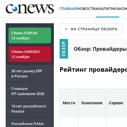
ГЛАВНАЯ
НОВОСТИ
АНАЛИТИКА
КО
НА СТРАНИЦУ ОБЗОРА
CNews FORUM
12 ноября
Обзор: Провайдеры 
CNews AWARDS
12 ноября
Рейтинг провайдеро
30 лет рынку ERP
в России
Главные
ИТ-сценарии
2026
Место
Компания
Сервис
10 лет российского
бэкапа
Российские ПАКи