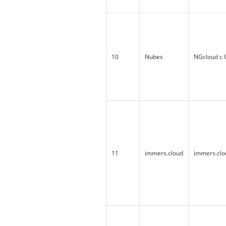
10
Nubes
NGcloud с
11
immers.cloud
immers.clo