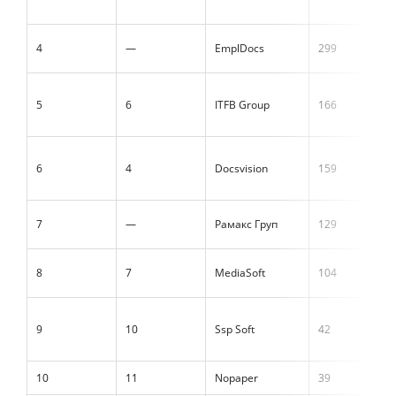
4
—
EmplDocs
299
5
6
ITFB Group
166
6
4
Docsvision
159
7
—
Рамакс Груп
129
8
7
MediaSoft
104
9
10
Ssp Soft
42
10
11
Nopaper
39