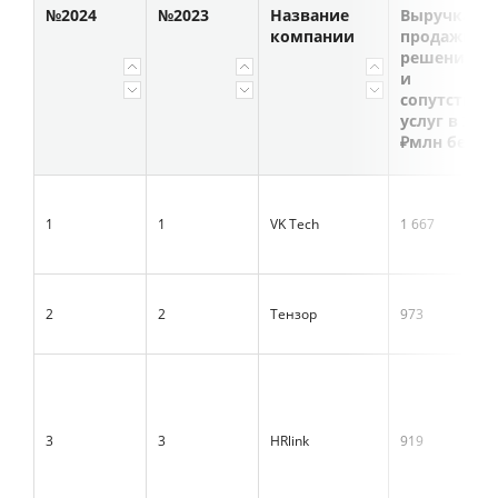
№2024
№2023
Название
Выручка от
компании
продажи
решений К
и
сопутству
услуг в 2024 
₽млн без Н
1
1
VK Tech
1 667
2
2
Тензор
973
3
3
HRlink
919