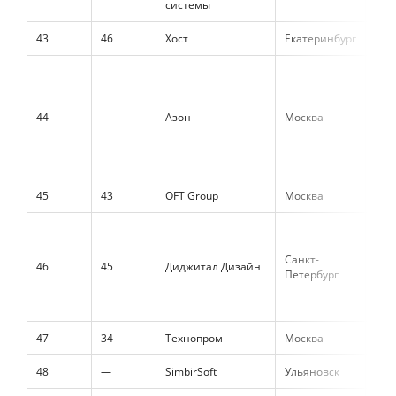
системы
43
46
Хост
Екатеринбург
534
44
—
Азон
Москва
455
45
43
OFT Group
Москва
432
Санкт-
46
45
Диджитал Дизайн
424
Петербург
47
34
Технопром
Москва
406
48
—
SimbirSoft
Ульяновск
387