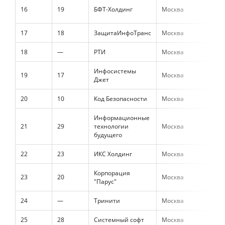
16
19
БФТ-Холдинг
Москва
3 4
17
18
ЗащитаИнфоТранс
Москва
3 3
18
—
РТИ
Москва
3 0
Инфосистемы
19
17
Москва
2 8
Джет
20
10
Код Безопасности
Москва
2 2
Информационные
21
29
технологии
Москва
2 2
будущего
22
23
ИКС Холдинг
Москва
2 1
Корпорация
23
20
Москва
2 1
"Парус"
24
—
Тринити
Москва
1 9
25
28
Системный софт
Москва
1 7