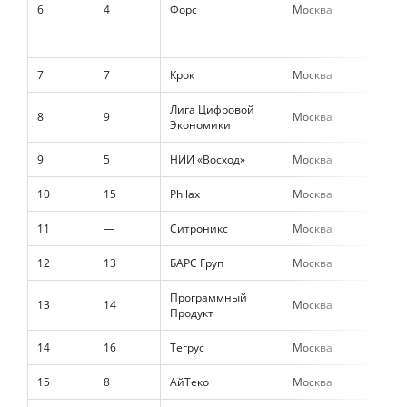
6
4
Форс
Москва
8 1
7
7
Крок
Москва
6 8
Лига Цифровой
8
9
Москва
5 9
Экономики
9
5
НИИ «Восход»
Москва
5 9
10
15
Philax
Москва
4 6
11
—
Ситроникс
Москва
4 5
12
13
БАРС Груп
Москва
4 3
Программный
13
14
Москва
4 2
Продукт
14
16
Тегрус
Москва
4 2
15
8
АйТеко
Москва
3 9