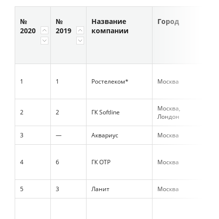
№
№
Название
Город
Вы
2020
2019
компании
в 2
с Н
₽ты
1
1
Ростелеком*
Москва
77 
Москва,
2
2
ГК Softline
14 
Лондон
3
—
Аквариус
Москва
12 
4
6
ГК ОТР
Москва
11 
5
3
Ланит
Москва
9 9