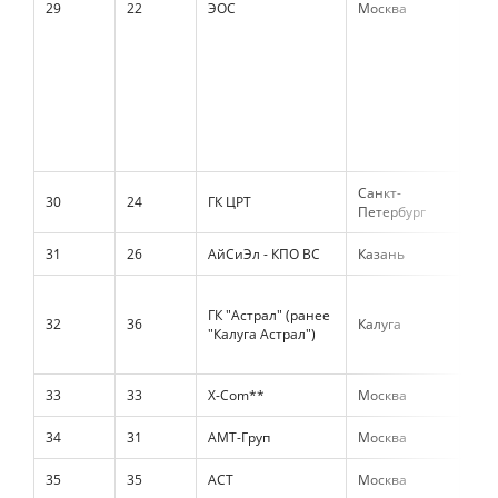
29
22
ЭОС
Москва
1 4
Санкт-
30
24
ГК ЦРТ
1 4
Петербург
31
26
АйСиЭл - КПО ВС
Казань
1 4
ГК "Астрал" (ранее
32
36
Калуга
1 1
"Калуга Астрал")
33
33
X-Com**
Москва
1 0
34
31
АМТ-Груп
Москва
938
35
35
АСТ
Москва
852