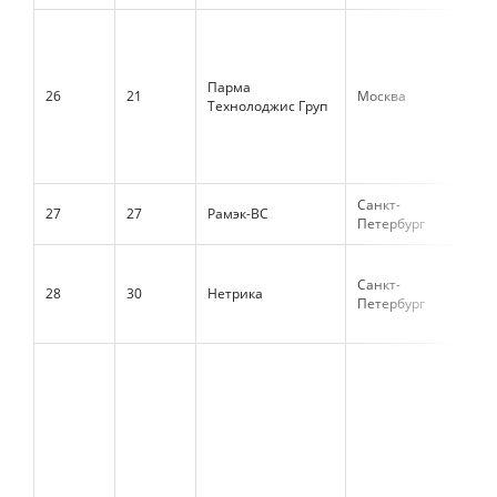
Парма
26
21
Москва
1 6
Технолоджис Груп
Санкт-
27
27
Рамэк-ВС
1 4
Петербург
Санкт-
28
30
Нетрика
1 4
Петербург