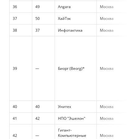
36
49
Angara
Москва
843
37
50
ХайТэк
Москва
712
38
37
Инфотактика
Москва
706
39
—
Биорг (Beorg)*
Москва
662
40
40
Унитех
Москва
624
41
42
НПО "Эшелон"
Москва
592
Гигант-
42
—
Компьютерные
Москва
541