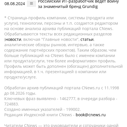
Российский ИТ-разработчик ведет войну
08.08.2024
за знаменитый бренд Grundig
* Страница-профиль компании, системы (продукта или
услуги), технологии, персоны и т.п. создается редактором
на основе анализа архива публикаций портала CNews.
Обрабатываются тексты всех редакционных разделов
(
новости
, включая "Главные новости",
статьи
,
аналитические обзоры рынков, интервью, а также
содержание партнёрских проектов). Таким образом, чем
больше публикаций на CNews было с именем компании
или продукта/услуги, тем более информативен профиль.
Профиль может быть дополнен (обогащен) дополнительной
информацией, в т.ч. презентацией о компании или
продукте/услуге.
Обработан архив публикаций портала CNews.ru c 11.1998
до 08.2026 годы.
Ключевых фраз выявлено - 1462777, в очереди разбора -
724883.
Создано именных указателей - 199002.
Редакция Индексной книги CNews -
book@cnews.ru
Читатели CNews — это руководители и сотрудники одной