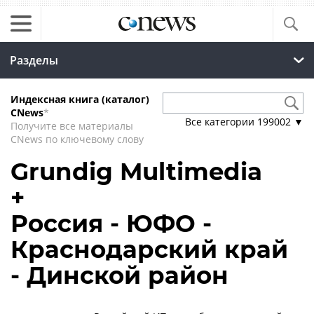
Разделы
Индексная книга (каталог)
CNews
*
Все категории
199002
▼
Получите все материалы
CNews по ключевому слову
Grundig Multimedia
+
Россия - ЮФО -
Краснодарский край
- Динской район