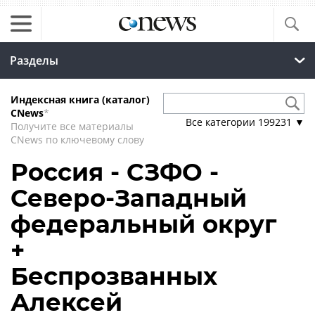
Разделы
Индексная книга (каталог)
CNews
*
Все категории
199231
▼
Получите все материалы
CNews по ключевому слову
Россия - СЗФО -
Северо-Западный
федеральный округ
+
Беспрозванных
Алексей