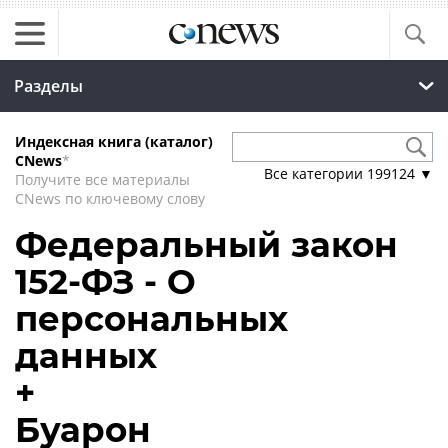
Разделы
Индексная книга (каталог)
CNews
*
Все категории
199124
▼
Получите все материалы
CNews по ключевому слову
Федеральный закон
152-ФЗ - О
персональных
данных
+
Буарон