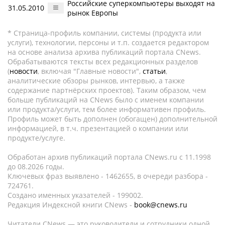
Российские суперкомпьютеры выходят на
31.05.2010
рынок Европы
* Страница-профиль компании, системы (продукта или
услуги), технологии, персоны и т.п. создается редактором
на основе анализа архива публикаций портала CNews.
Обрабатываются тексты всех редакционных разделов
(
новости
, включая "Главные новости",
статьи
,
аналитические обзоры рынков, интервью, а также
содержание партнёрских проектов). Таким образом, чем
больше публикаций на CNews было с именем компании
или продукта/услуги, тем более информативен профиль.
Профиль может быть дополнен (обогащен) дополнительной
информацией, в т.ч. презентацией о компании или
продукте/услуге.
Обработан архив публикаций портала CNews.ru c 11.1998
до 08.2026 годы.
Ключевых фраз выявлено - 1462655, в очереди разбора -
724761.
Создано именных указателей - 199002.
Редакция Индексной книги CNews -
book@cnews.ru
Читатели CNews — это руководители и сотрудники одной