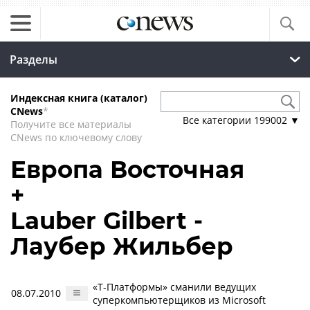
Разделы
Индексная книга (каталог)
CNews
*
Все категории
199002
▼
Получите все материалы
CNews по ключевому слову
Европа Восточная
+
Lauber Gilbert -
Лаубер Жильбер
«Т-Платформы» сманили ведущих
08.07.2010
суперкомпьютерщиков из Microsoft