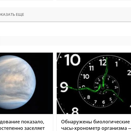
КАЗАТЬ ЕЩЕ
дование показало,
Обнаружены биологические
остепенно заселяет
часы-хронометр организма 