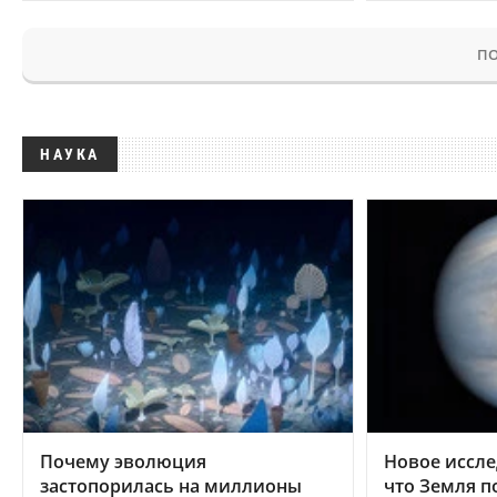
ПО
НАУКА
Почему эволюция
Новое иссле
застопорилась на миллионы
что Земля п