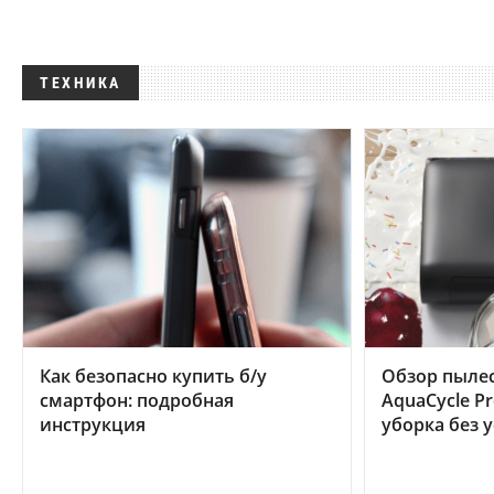
ТЕХНИКА
Как безопасно купить б/у
Обзор пылес
смартфон: подробная
AquaCycle Pr
инструкция
уборка без 