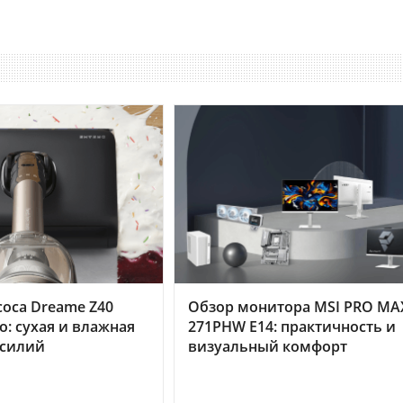
оса Dreame Z40
Обзор монитора MSI PRO MA
o: сухая и влажная
271PHW E14: практичность и
усилий
визуальный комфорт