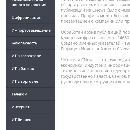
обзоры рынков, интервью, а такж
нового поколения
публикаций на CNews было с име
профиль. Профиль может быть до
Цифровизация
презентацией о компании или про
Импортозамещение
Обработан архив публикаций порт
Ключевых фраз выявлено - 146301
Безопасность
Создано именных указателей - 19
Редакция Индексной книги CNews
ИТ в госсекторе
Читатели CNews — это руководит
экономики: индустрии информаци
ИТ в банках
технические специалисты депар
государственной власти, банков,
ИТ в торговле
руководители и сотрудники комп
Телеком
Интернет
ИТ-бизнес