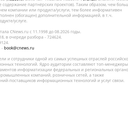
е содержание партнёрских проектов). Таким образом, чем боль
нем компании или продукта/услуги, тем более информативен
полнен (обогащен) дополнительной информацией, в т.ч.
дукте/услуге.
ала CNews.ru c 11.1998 до 08.2026 годы.
8, в очереди разбора - 724624.
9124.
 -
book@cnews.ru
ели и сотрудники одной из самых успешных отраслей российск
онных технологий. Ядро аудитории составляют топ-менеджеры
таментов информатизации федеральных и региональных орган
 промышленных компаний, розничных сетей, а также
аний-поставщиков информационных технологий и услуг связи.