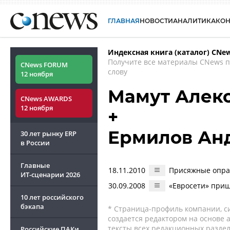
ГЛАВНАЯ
НОВОСТИ
АНАЛИТИКА
КО
Индексная книга (каталог) CNe
Получите все материалы CNews 
CNews FORUM
слову
12 ноября
Мамут Алек
CNews AWARDS
12 ноября
+
Ермилов Ан
30 лет рынку ERP
в России
Главные
18.11.2010
Присяжные оправ
ИТ-сценарии
2026
30.09.2008
«Евросети» при
10 лет российского
бэкапа
* Страница-профиль компании, сис
создается редактором на основе
тексты всех редакционных раздел
Российские ПАКи