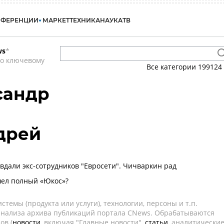
НФЕРЕНЦИИ
МАРКЕТ
ТЕХНИКА
НАУКА
ТВ
ws
*
по ключевому
Все категории
199124
сандр
дрей
дали экс-сотрудников "Евросети". Чичваркин рад
шел полный «Юкос»?
темы (продукта или услуги), технологии, персоны и т.п.
 анализа архива публикаций портала CNews. Обрабатываются
ов (
новости
, включая "Главные новости",
статьи
, аналитически