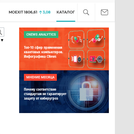
MOEXIT
1806,61
3,08
КАТАЛОГ
CNEWS ANALYTICS
▼
Топ-10 сфер применения
квантовых компьютеров.
Инфографика CNews
МНЕНИЕ МЕСЯЦА
Почему соответствие
стандартам не гарантирует
защиту от киберугроз
е