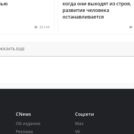
нью
когда они выходят из строя,
развитие человека
останавливается
36144
КАЗАТЬ ЕЩЕ
CNews
Соцсети
Об издании
Max
Реклама
VK