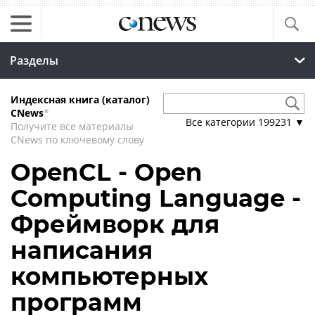
Разделы
Индексная книга (каталог)
CNews
*
Все категории
199231
▼
Получите все материалы
CNews по ключевому слову
OpenCL - Open
Computing Language -
Фреймворк для
написания
компьютерных
программ