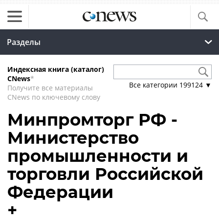
Разделы
Индексная книга (каталог)
CNews
*
Все категории
199124
▼
Получите все материалы
CNews по ключевому слову
Минпромторг РФ -
Министерство
промышленности и
торговли Российской
Федерации
+