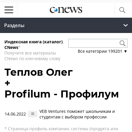
Разделы
Индексная книга (каталог)
CNews
*
Все категории
199201
▼
Получите все материалы
CNews по ключевому слову
Теплов Олег
+
Profilum - Профилум
VEB Ventures поможет школьникам и
14.06.2022
студентам с выбором профессии
* Страница-профиль компании, системы (продукта или