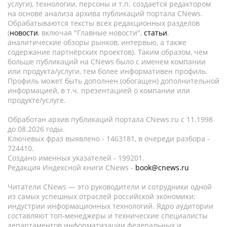
услуги), технологии, персоны и т.п. создается редактором
на основе анализа архива публикаций портала CNews.
Обрабатываются тексты всех редакционных разделов
(
новости
, включая "Главные новости",
статьи
,
аналитические обзоры рынков, интервью, а также
содержание партнёрских проектов). Таким образом, чем
больше публикаций на CNews было с именем компании
или продукта/услуги, тем более информативен профиль.
Профиль может быть дополнен (обогащен) дополнительной
информацией, в т.ч. презентацией о компании или
продукте/услуге.
Обработан архив публикаций портала CNews.ru c 11.1998
до 08.2026 годы.
Ключевых фраз выявлено - 1463181, в очереди разбора -
724410.
Создано именных указателей - 199201.
Редакция Индексной книги CNews -
book@cnews.ru
Читатели CNews — это руководители и сотрудники одной
из самых успешных отраслей российской экономики:
индустрии информационных технологий. Ядро аудитории
составляют топ-менеджеры и технические специалисты
департаментов информатизации федеральных и