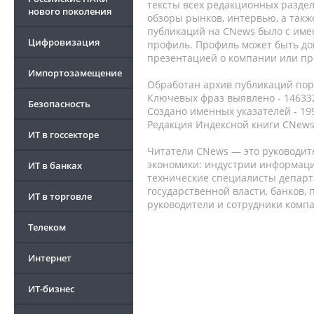
тексты всех редакционных раздел
нового поколения
обзоры рынков, интервью, а такж
публикаций на CNews было с име
Цифровизация
профиль. Профиль может быть до
презентацией о компании или про
Импортозамещение
Обработан архив публикаций порт
Ключевых фраз выявлено - 146332
Безопасность
Создано именных указателей - 19
Редакция Индексной книги CNews
ИТ в госсекторе
Читатели CNews — это руководит
экономики: индустрии информаци
ИТ в банках
технические специалисты депар
государственной власти, банков,
ИТ в торговле
руководители и сотрудники комп
Телеком
Интернет
ИТ-бизнес