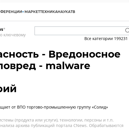
НФЕРЕНЦИИ
МАРКЕТ
ТЕХНИКА
НАУКА
ТВ
ws
*
по ключевому
Все категории
199231
сность - Вредоносное
ловред - malware
рий
ищает от ВПО торгово-промышленную группу «Солид»
темы (продукта или услуги), технологии, персоны и т.п.
 анализа архива публикаций портала CNews. Обрабатываются