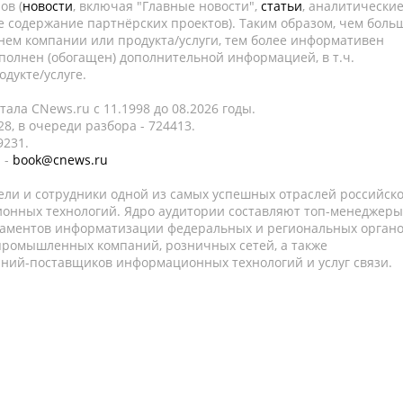
ов (
новости
, включая "Главные новости",
статьи
, аналитически
е содержание партнёрских проектов). Таким образом, чем боль
нем компании или продукта/услуги, тем более информативен
полнен (обогащен) дополнительной информацией, в т.ч.
дукте/услуге.
ала CNews.ru c 11.1998 до 08.2026 годы.
8, в очереди разбора - 724413.
9231.
 -
book@cnews.ru
ели и сотрудники одной из самых успешных отраслей российск
онных технологий. Ядро аудитории составляют топ-менеджеры
таментов информатизации федеральных и региональных орган
 промышленных компаний, розничных сетей, а также
аний-поставщиков информационных технологий и услуг связи.