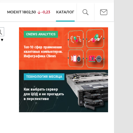
MOEXIT
1802,50
-0,23
КАТАЛОГ
CNEWS ANALYTICS
▼
Топ-10 сфер применения
квантовых компьютеров.
Инфографика CNews
ТЕХНОЛОГИЯ МЕСЯЦА
Как выбрать сервер
для ЦОД и не прогадать
в перспективе