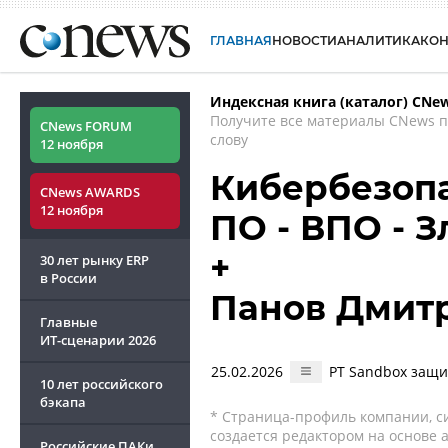
ГЛАВНАЯ
НОВОСТИ
АНАЛИТИКА
КО
Индексная книга (каталог) CNe
Получите все материалы CNews 
CNews FORUM
слову
12 ноября
Кибербезопа
CNews AWARDS
12 ноября
ПО - ВПО - З
+
30 лет рынку ERP
в России
Панов Дмит
Главные
ИТ-сценарии
2026
25.02.2026
PT Sandbox защ
10 лет российского
бэкапа
* Страница-профиль компании, сис
создается редактором на основе
Российские ПАКи