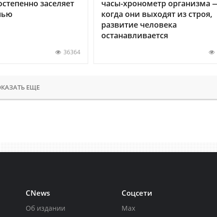
остепенно заселяет
часы-хронометр организма 
нью
когда они выходят из строя,
развитие человека
останавливается
36364
КАЗАТЬ ЕЩЕ
CNews
Соцсети
Об издании
Max