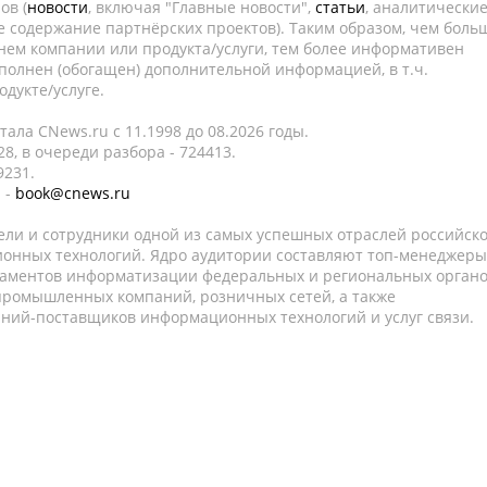
ов (
новости
, включая "Главные новости",
статьи
, аналитически
е содержание партнёрских проектов). Таким образом, чем боль
нем компании или продукта/услуги, тем более информативен
полнен (обогащен) дополнительной информацией, в т.ч.
дукте/услуге.
ала CNews.ru c 11.1998 до 08.2026 годы.
8, в очереди разбора - 724413.
9231.
 -
book@cnews.ru
ели и сотрудники одной из самых успешных отраслей российск
онных технологий. Ядро аудитории составляют топ-менеджеры
таментов информатизации федеральных и региональных орган
 промышленных компаний, розничных сетей, а также
аний-поставщиков информационных технологий и услуг связи.