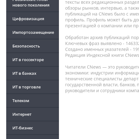
тексты всех редакционных раздел
нового поколения
обзоры рынков, интервью, а такж
публикаций на CNews было с име
Цифровизация
профиль. Профиль может быть до
презентацией о компании или про
Импортозамещение
Обработан архив публикаций порт
Ключевых фраз выявлено - 146332
Безопасность
Создано именных указателей - 19
Редакция Индексной книги CNews
ИТ в госсекторе
Читатели CNews — это руководит
экономики: индустрии информаци
ИТ в банках
технические специалисты депар
государственной власти, банков,
ИТ в торговле
руководители и сотрудники комп
Телеком
Интернет
ИТ-бизнес