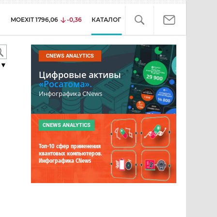
MOEXIT
1796,06
-0,36
КАТАЛОГ
CNEWS ANALYTICS
▼
Цифровые активы
«Росатома».
Инфографика CNews
CNEWS ANALYTICS
Топ-10 сфер применения
квантовых компьютеров.
Инфографика CNews