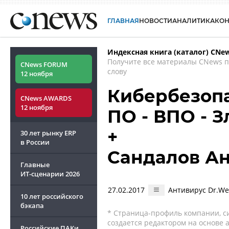
ГЛАВНАЯ
НОВОСТИ
АНАЛИТИКА
КО
Индексная книга (каталог) CNe
Получите все материалы CNews 
CNews FORUM
слову
12 ноября
Кибербезопа
CNews AWARDS
12 ноября
ПО - ВПО - З
+
30 лет рынку ERP
в России
Сандалов А
Главные
ИТ-сценарии
2026
27.02.2017
Антивирус Dr.We
10 лет российского
бэкапа
* Страница-профиль компании, сис
создается редактором на основе
Российские ПАКи