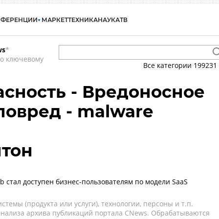
НФЕРЕНЦИИ
МАРКЕТ
ТЕХНИКА
НАУКА
ТВ
ws
*
по ключевому
Все категории
199231
сность - Вредоносное
ловред - malware
нтон
b стал доступен бизнес-пользователям по модели SaaS
темы (продукта или услуги), технологии, персоны и т.п.
 анализа архива публикаций портала CNews. Обрабатываются