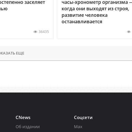
остепенно заселяет
часы-хронометр организма 
нью
когда они выходят из строя,
развитие человека
останавливается
36435
КАЗАТЬ ЕЩЕ
CNews
Соцсети
Об издании
Max