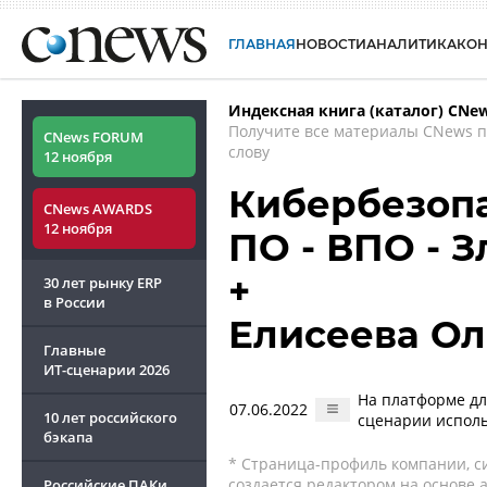
ГЛАВНАЯ
НОВОСТИ
АНАЛИТИКА
КО
Индексная книга (каталог) CNe
Получите все материалы CNews 
CNews FORUM
слову
12 ноября
Кибербезопа
CNews AWARDS
12 ноября
ПО - ВПО - З
+
30 лет рынку ERP
в России
Елисеева Ол
Главные
ИТ-сценарии
2026
На платформе дл
07.06.2022
10 лет российского
сценарии исполь
бэкапа
* Страница-профиль компании, сис
создается редактором на основе
Российские ПАКи