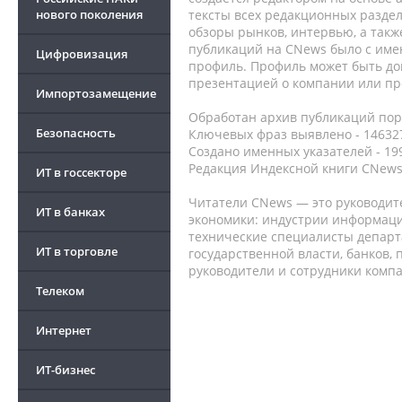
нового поколения
тексты всех редакционных раздел
обзоры рынков, интервью, а такж
публикаций на CNews было с име
Цифровизация
профиль. Профиль может быть до
презентацией о компании или про
Импортозамещение
Обработан архив публикаций порт
Безопасность
Ключевых фраз выявлено - 146327
Создано именных указателей - 19
Редакция Индексной книги CNews
ИТ в госсекторе
Читатели CNews — это руководит
ИТ в банках
экономики: индустрии информаци
технические специалисты депар
ИТ в торговле
государственной власти, банков,
руководители и сотрудники комп
Телеком
Интернет
ИТ-бизнес