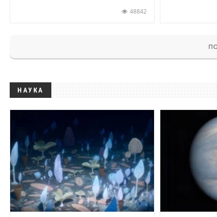
48842
ПО
НАУКА