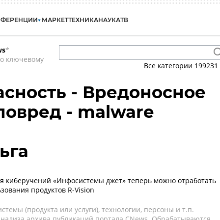
НФЕРЕНЦИИ
МАРКЕТ
ТЕХНИКА
НАУКА
ТВ
ws
*
по ключевому
Все категории
199231
сность - Вредоносное
ловред - malware
ьга
я киберучений «Инфосистемы джет» теперь можно отработать
зования продуктов R-Vision
темы (продукта или услуги), технологии, персоны и т.п.
 анализа архива публикаций портала CNews. Обрабатываются