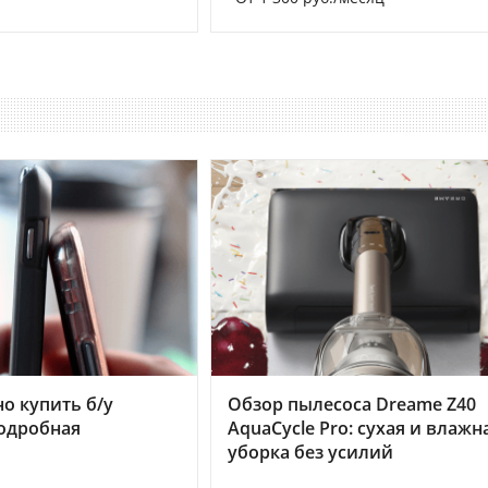
но купить б/у
Обзор пылесоса Dreame Z40
подробная
AquaCycle Pro: сухая и влажн
уборка без усилий