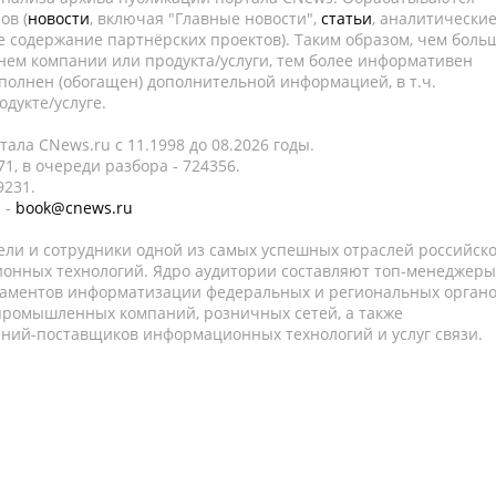
ов (
новости
, включая "Главные новости",
статьи
, аналитически
е содержание партнёрских проектов). Таким образом, чем боль
нем компании или продукта/услуги, тем более информативен
полнен (обогащен) дополнительной информацией, в т.ч.
дукте/услуге.
ала CNews.ru c 11.1998 до 08.2026 годы.
1, в очереди разбора - 724356.
9231.
 -
book@cnews.ru
ели и сотрудники одной из самых успешных отраслей российск
онных технологий. Ядро аудитории составляют топ-менеджеры
таментов информатизации федеральных и региональных орган
 промышленных компаний, розничных сетей, а также
аний-поставщиков информационных технологий и услуг связи.