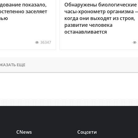
дование показало,
Обнаружены биологические
остепенно заселяет
часы-хронометр организма 
нью
когда они выходят из строя,
развитие человека
останавливается
36347
КАЗАТЬ ЕЩЕ
CNews
Соцсети