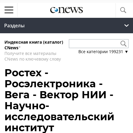
Разделы
Индексная книга (каталог)
CNews
*
Все категории
199231
▼
Получите все материалы
CNews по ключевому слову
Ростех -
Росэлектроника -
Вега - Вектор НИИ -
Научно-
исследовательский
институт