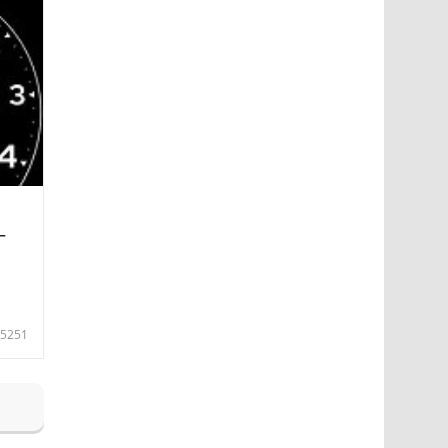
—
5251