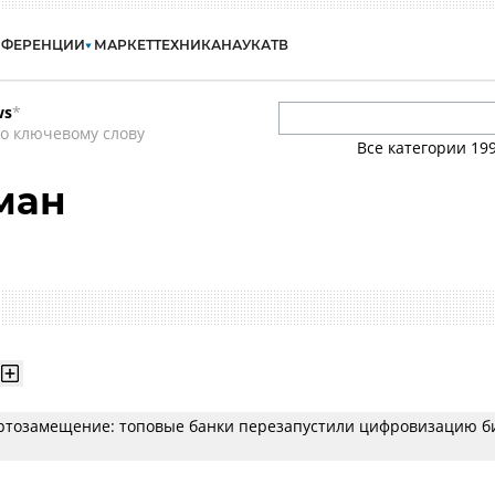
НФЕРЕНЦИИ
МАРКЕТ
ТЕХНИКА
НАУКА
ТВ
ws
*
о ключевому слову
Все категории
19
ман
ртозамещение: топовые банки перезапустили цифровизацию б