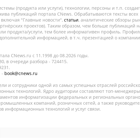
темы (продукта или услуги), технологии, персоны и т.п. создае
рхива публикаций портала CNews. Обрабатываются тексты всех
, включая "Главные новости",
статьи
, аналитические обзоры рын
ртнёрских проектов). Таким образом, чем больше публикаций н
ли продукта/услуги, тем более информативен профиль. Профил
 дополнительной информацией, в т.ч. презентацией о компании
ала CNews.ru c 11.1998 до 08.2026 годы.
0, в очереди разбора - 724415.
9231.
 -
book@cnews.ru
ели и сотрудники одной из самых успешных отраслей российск
онных технологий. Ядро аудитории составляют топ-менеджеры
таментов информатизации федеральных и региональных орган
 промышленных компаний, розничных сетей, а также руководите
в информационных технологий и услуг связи.