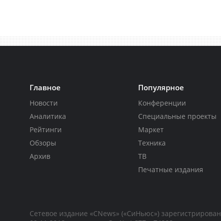
Главное
Популярное
Новости
Конференции
Аналитика
Специальные проекты
Рейтинги
Маркет
Обзоры
Техника
Архив
ТВ
Печатные издания
Сетевое издание «CNews» («СиНьюс») зарегистрирова