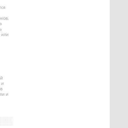
тся
ков,
а
ь
 или
ой
 и
ов
ли и