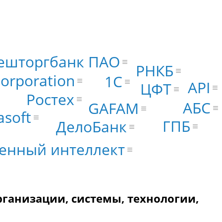
ешторгбанк ПАО
РНКБ
Corporation
1С
API
ЦФТ
Ростех
АБС
GAFAM
asoft
ГПБ
ДелоБанк
венный интеллект
рганизации, системы, технологии,