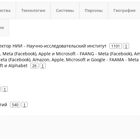
мства
Технологии
Системы
Персоны
География
ия
 Вектор НИИ - Научно-исследовательский институт
1101
1
 Meta (Facebook), Apple и Microsoft - FAANG - Meta (Facebook), A
Meta (Facebook), Amazon, Apple, Microsoft и Google - FAAMA - Meta
ft и Alphabet
26
1
1
гий
540
1