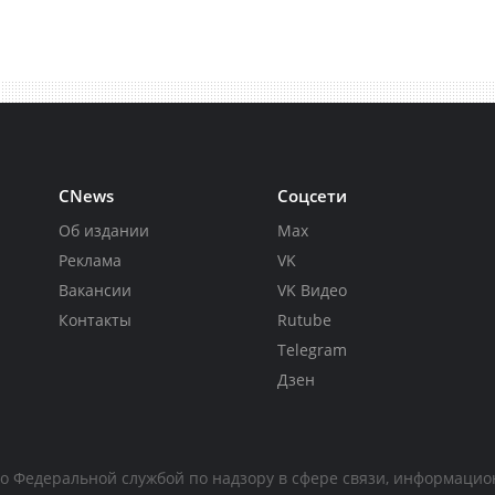
CNews
Соцсети
Об издании
Max
Реклама
VK
Вакансии
VK Видео
Контакты
Rutube
Telegram
Дзен
но Федеральной службой по надзору в сфере связи, информаци