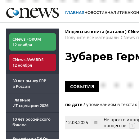
ГЛАВНАЯ
НОВОСТИ
АНАЛИТИКА
КО
Индексная книга (каталог) CNe
Получите все материалы CNews п
CNews FORUM
12 ноября
Зубарев Гер
CNews AWARDS
12 ноября
30 лет рынку ERP
в России
СОБЫТИЯ
Главные
по дате
/
упоминаниям в текстах
ИТ-сценарии
2026
10 лет российского
Не просто импо
12.03.2025
бэкапа
процессов
1
Российские ПАКи