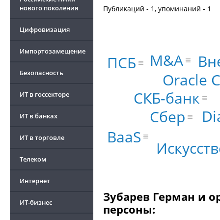
нового поколения
Публикаций - 1, упоминаний - 1
Цифровизация
Импортозамещение
M&A
Вн
ПСБ
Безопасность
Oracle 
СКБ-банк
ИТ в госсекторе
Di
Сбер
ИТ в банках
BaaS
ИТ в торговле
Искусст
Телеком
Интернет
Зубарев Герман и о
ИТ-бизнес
персоны: