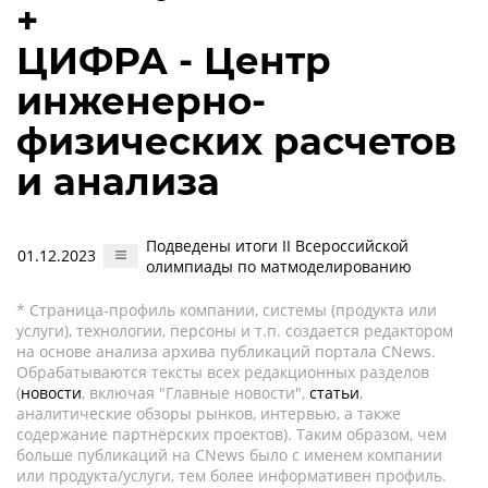
+
ЦИФРА - Центр
инженерно-
физических расчетов
и анализа
Подведены итоги II Всероссийской
01.12.2023
олимпиады по матмоделированию
* Страница-профиль компании, системы (продукта или
услуги), технологии, персоны и т.п. создается редактором
на основе анализа архива публикаций портала CNews.
Обрабатываются тексты всех редакционных разделов
(
новости
, включая "Главные новости",
статьи
,
аналитические обзоры рынков, интервью, а также
содержание партнёрских проектов). Таким образом, чем
больше публикаций на CNews было с именем компании
или продукта/услуги, тем более информативен профиль.