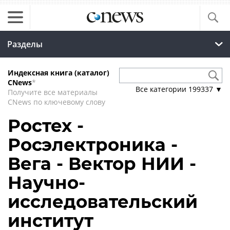
Разделы
Индексная книга (каталог)
CNews
*
Все категории
199337
▼
Получите все материалы
CNews по ключевому слову
Ростех -
Росэлектроника -
Вега - Вектор НИИ -
Научно-
исследовательский
институт