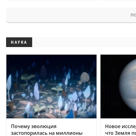
ПО
НАУКА
Почему эволюция
Новое иссле
застопорилась на миллионы
что Земля п