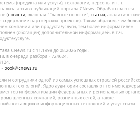
темы (продукта или услуги), технологии, персоны и т.п.
 анализа архива публикаций портала CNews. Обрабатываются
ов (
новости
, включая "Главные новости",
статьи
, аналитически
е содержание партнёрских проектов). Таким образом, чем боль
нем компании или продукта/услуги, тем более информативен
полнен (обогащен) дополнительной информацией, в т.ч.
дукте/услуге.
ала CNews.ru c 11.1998 до 08.2026 годы.
8, в очереди разбора - 724624.
9124.
 -
book@cnews.ru
ели и сотрудники одной из самых успешных отраслей российск
онных технологий. Ядро аудитории составляют топ-менеджеры
таментов информатизации федеральных и региональных орган
 промышленных компаний, розничных сетей, а также
аний-поставщиков информационных технологий и услуг связи.