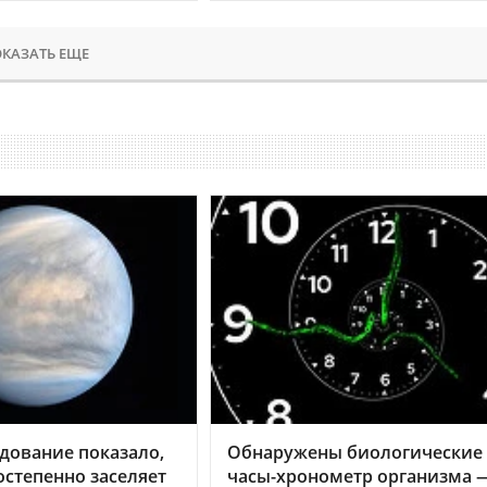
КАЗАТЬ ЕЩЕ
дование показало,
Обнаружены биологические
остепенно заселяет
часы-хронометр организма 