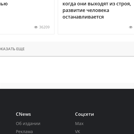
нью
когда они выходят из строя,
развитие человека
останавливается
36209
КАЗАТЬ ЕЩЕ
CNews
Соцсети
Об издании
Max
Реклама
VK