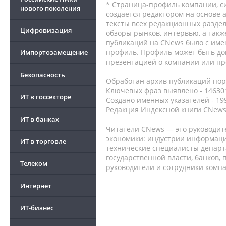
* Страница-профиль компании, сис
нового поколения
создается редактором на основе
тексты всех редакционных раздел
Цифровизация
обзоры рынков, интервью, а такж
публикаций на CNews было с име
профиль. Профиль может быть до
Импортозамещение
презентацией о компании или про
Безопасность
Обработан архив публикаций порт
Ключевых фраз выявлено - 146301
ИТ в госсекторе
Создано именных указателей - 19
Редакция Индексной книги CNews
ИТ в банках
Читатели CNews — это руководит
экономики: индустрии информаци
ИТ в торговле
технические специалисты депар
государственной власти, банков,
Телеком
руководители и сотрудники комп
Интернет
ИТ-бизнес