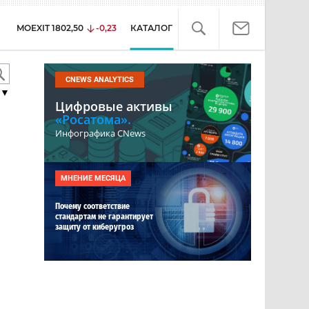
MOEXIT
1802,50
-0,23
КАТАЛОГ
CNEWS ANALYTICS
▼
Цифровые активы
«Росатома».
Инфографика CNews
МНЕНИЕ МЕСЯЦА
Почему соответствие
стандартам не гарантирует
защиту от киберугроз