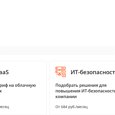
aaS
ИТ-безопаснос
риф на облачную
Подобрать решения для
х
повышения ИТ-безопасност
компании
месяц
От 684 руб./месяц