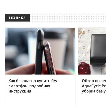
ТЕХНИКА
Как безопасно купить б/у
Обзор пылес
смартфон: подробная
AquaCycle Pr
инструкция
уборка без 