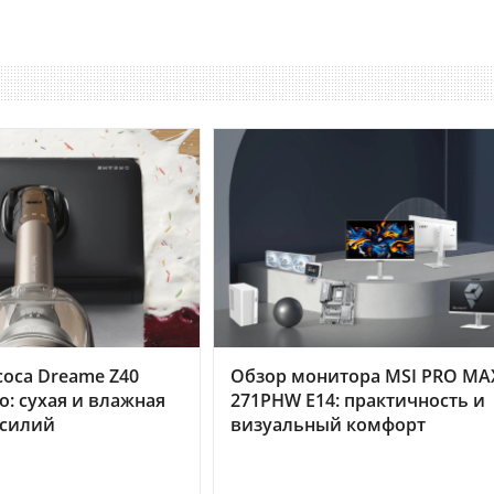
оса Dreame Z40
Обзор монитора MSI PRO MA
o: сухая и влажная
271PHW E14: практичность и
усилий
визуальный комфорт