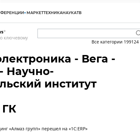
НФЕРЕНЦИИ
МАРКЕТ
ТЕХНИКА
НАУКА
ТВ
ws
*
по ключевому
Все категории
199124
электроника - Вега -
- Научно-
льский институт
 ГК
инг «Алмаз групп» перешел на «1С:ERP»