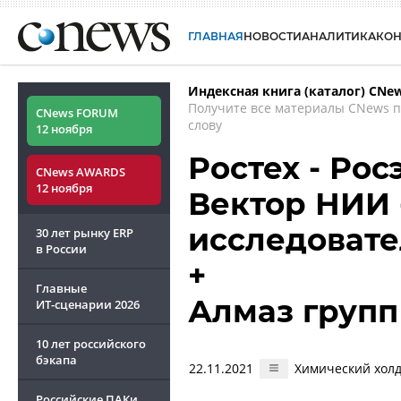
ГЛАВНАЯ
НОВОСТИ
АНАЛИТИКА
КО
Индексная книга (каталог) CNe
Получите все материалы CNews 
CNews FORUM
слову
12 ноября
Ростех - Рос
CNews AWARDS
12 ноября
Вектор НИИ 
исследовате
30 лет рынку ERP
в России
+
Главные
Алмаз групп
ИТ-сценарии
2026
10 лет российского
бэкапа
22.11.2021
Химический холд
Российские ПАКи