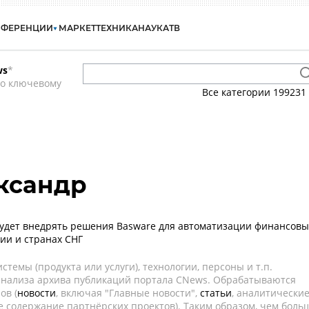
НФЕРЕНЦИИ
МАРКЕТ
ТЕХНИКА
НАУКА
ТВ
ws
*
по ключевому
Все категории
199231
ксандр
 будет внедрять решения Basware для автоматизации финансовы
сии и странах СНГ
темы (продукта или услуги), технологии, персоны и т.п.
 анализа архива публикаций портала CNews. Обрабатываются
ов (
новости
, включая "Главные новости",
статьи
, аналитически
е содержание партнёрских проектов). Таким образом, чем боль