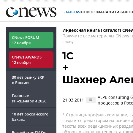
ГЛАВНАЯ
НОВОСТИ
АНАЛИТИКА
КО
Индексная книга (каталог) CNe
Получите все материалы CNews 
CNews FORUM
слову
12 ноября
1С
CNews AWARDS
12 ноября
+
Шахнер Але
30 лет рынку ERP
в России
Главные
ALPE consulting
21.03.2011
ИТ-сценарии
2026
процессов в Рос
10 лет российского
* Страница-профиль компании, сис
бэкапа
создается редактором на основе
тексты всех редакционных раздел
обзоры рынков, интервью, а такж
Российские ПАКи