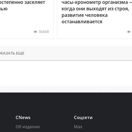
остепенно заселяет
часы-хронометр организма 
нью
когда они выходят из строя,
развитие человека
останавливается
36468
КАЗАТЬ ЕЩЕ
CNews
Соцсети
Об издании
Max