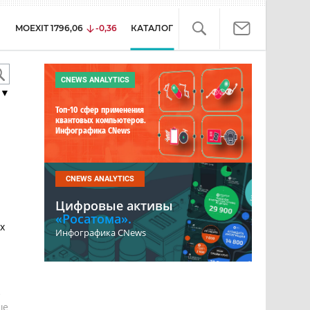
MOEXIT
1796,06
-0,36
КАТАЛОГ
CNEWS ANALYTICS
▼
Топ-10 сфер применения
квантовых компьютеров.
Инфографика CNews
CNEWS ANALYTICS
Цифровые активы
«Росатома».
х
Инфографика CNews
е
ше