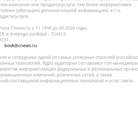
нем компании или продукта/услуги, тем более информативен
полнен (обогащен) дополнительной информацией, в т.ч.
дукте/услуге.
ала CNews.ru c 11.1998 до 08.2026 годы.
8, в очереди разбора - 724413.
9231.
 -
book@cnews.ru
ели и сотрудники одной из самых успешных отраслей российск
онных технологий. Ядро аудитории составляют топ-менеджеры
таментов информатизации федеральных и региональных орган
 промышленных компаний, розничных сетей, а также
аний-поставщиков информационных технологий и услуг связи.