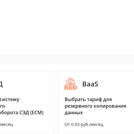
Д
BaaS
систему
Выбрать тариф для
го
резервного копирования
борота СЭД (ECM)
данных
/месяц
От 0.03 руб./месяц