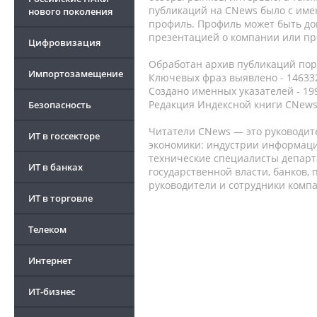
публикаций на CNews было с име
нового поколения
профиль. Профиль может быть до
презентацией о компании или про
Цифровизация
Обработан архив публикаций порт
Импортозамещение
Ключевых фраз выявлено - 146332
Создано именных указателей - 19
Редакция Индексной книги CNews
Безопасность
Читатели CNews — это руководит
ИТ в госсекторе
экономики: индустрии информаци
технические специалисты депар
ИТ в банках
государственной власти, банков,
руководители и сотрудники комп
ИТ в торговле
Телеком
Интернет
ИТ-бизнес