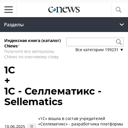
Разделы
Индексная книга (каталог)
CNews
*
Все категории
199231
▼
Получите все материалы
CNews по ключевому слову
1С
+
1С - Селлематикс -
Sellematics
«1C» вошла в состав учредителей
«Селлематикс» - разработчика платформы
10.06.2025