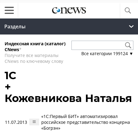
Разделы
Индексная книга (каталог)
CNews
*
Все категории
199124
▼
Получите все материалы
CNews по ключевому слову
1С
+
Кожевникова Наталья
«1С:Первый БИТ» автоматизировал
11.07.2013
российское представительство концерна
«Богрэн»