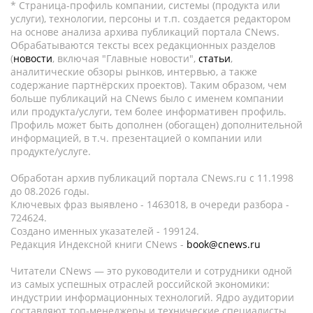
* Страница-профиль компании, системы (продукта или
услуги), технологии, персоны и т.п. создается редактором
на основе анализа архива публикаций портала CNews.
Обрабатываются тексты всех редакционных разделов
(
новости
, включая "Главные новости",
статьи
,
аналитические обзоры рынков, интервью, а также
содержание партнёрских проектов). Таким образом, чем
больше публикаций на CNews было с именем компании
или продукта/услуги, тем более информативен профиль.
Профиль может быть дополнен (обогащен) дополнительной
информацией, в т.ч. презентацией о компании или
продукте/услуге.
Обработан архив публикаций портала CNews.ru c 11.1998
до 08.2026 годы.
Ключевых фраз выявлено - 1463018, в очереди разбора -
724624.
Создано именных указателей - 199124.
Редакция Индексной книги CNews -
book@cnews.ru
Читатели CNews — это руководители и сотрудники одной
из самых успешных отраслей российской экономики:
индустрии информационных технологий. Ядро аудитории
составляют топ-менеджеры и технические специалисты