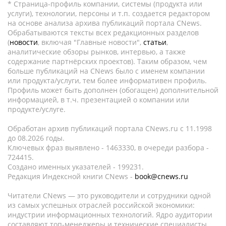
* Страница-профиль компании, системы (продукта или
услуги), технологии, персоны и т.п. создается редактором
на основе анализа архива публикаций портала CNews.
Обрабатываются тексты всех редакционных разделов
(
новости
, включая "Главные новости",
статьи
,
аналитические обзоры рынков, интервью, а также
содержание партнёрских проектов). Таким образом, чем
больше публикаций на CNews было с именем компании
или продукта/услуги, тем более информативен профиль.
Профиль может быть дополнен (обогащен) дополнительной
информацией, в т.ч. презентацией о компании или
продукте/услуге.
Обработан архив публикаций портала CNews.ru c 11.1998
до 08.2026 годы.
Ключевых фраз выявлено - 1463330, в очереди разбора -
724415.
Создано именных указателей - 199231.
Редакция Индексной книги CNews -
book@cnews.ru
Читатели CNews — это руководители и сотрудники одной
из самых успешных отраслей российской экономики:
индустрии информационных технологий. Ядро аудитории
составляют топ-менеджеры и технические специалисты