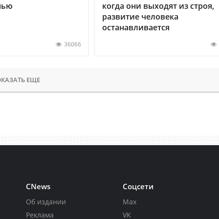
нью
когда они выходят из строя,
развитие человека
останавливается
36066
КАЗАТЬ ЕЩЕ
CNews
Соцсети
Об издании
Max
Реклама
VK