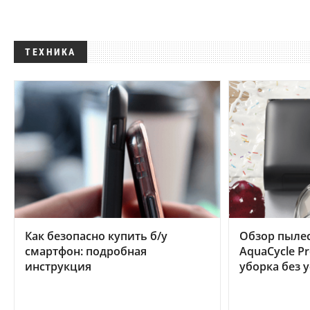
ТЕХНИКА
Как безопасно купить б/у
Обзор пылес
смартфон: подробная
AquaCycle Pr
инструкция
уборка без 