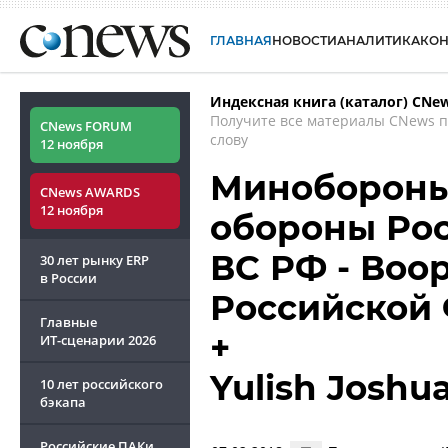
ГЛАВНАЯ
НОВОСТИ
АНАЛИТИКА
КО
Индексная книга (каталог) CNe
Получите все материалы CNews 
CNews FORUM
слову
12 ноября
Минобороны
CNews AWARDS
12 ноября
обороны Рос
ВС РФ - Воо
30 лет рынку ERP
в России
Российской
Главные
+
ИТ-сценарии
2026
Yulish Josh
10 лет российского
бэкапа
Российские ПАКи