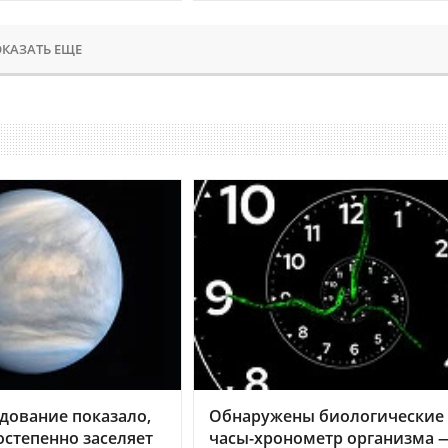
КАЗАТЬ ЕЩЕ
дование показало,
Обнаружены биологические
остепенно заселяет
часы-хронометр организма 