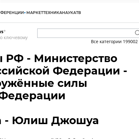
НФЕРЕНЦИИ
МАРКЕТ
ТЕХНИКА
НАУКА
ТВ
ws
*
по ключевому
Все категории
199002
 РФ - Министерство
сийской Федерации -
ружённые силы
 Федерации
ua - Юлиш Джошуа