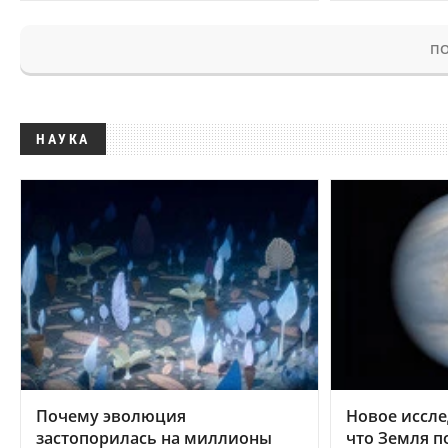
ПО
НАУКА
Почему эволюция
Новое иссле
застопорилась на миллионы
что Земля п