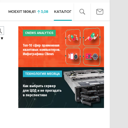
MOEXIT
1806,61
3,08
КАТАЛОГ
CNEWS ANALYTICS
▼
Топ-10 сфер применения
квантовых компьютеров.
Инфографика CNews
ТЕХНОЛОГИЯ МЕСЯЦА
Как выбрать сервер
для ЦОД и не прогадать
в перспективе