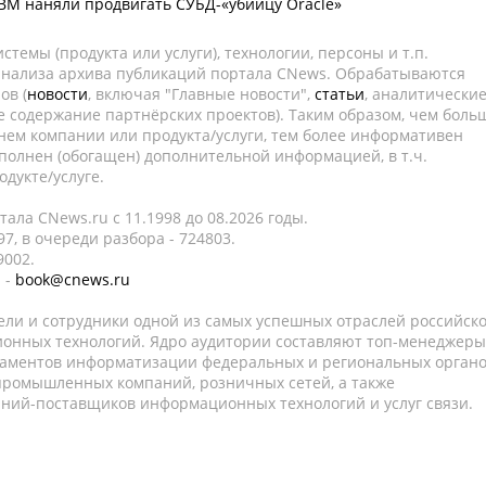
BM наняли продвигать СУБД-«убийцу Oracle»
темы (продукта или услуги), технологии, персоны и т.п.
 анализа архива публикаций портала CNews. Обрабатываются
ов (
новости
, включая "Главные новости",
статьи
, аналитически
е содержание партнёрских проектов). Таким образом, чем боль
нем компании или продукта/услуги, тем более информативен
полнен (обогащен) дополнительной информацией, в т.ч.
дукте/услуге.
ала CNews.ru c 11.1998 до 08.2026 годы.
7, в очереди разбора - 724803.
9002.
 -
book@cnews.ru
ели и сотрудники одной из самых успешных отраслей российск
онных технологий. Ядро аудитории составляют топ-менеджеры
таментов информатизации федеральных и региональных орган
 промышленных компаний, розничных сетей, а также
аний-поставщиков информационных технологий и услуг связи.