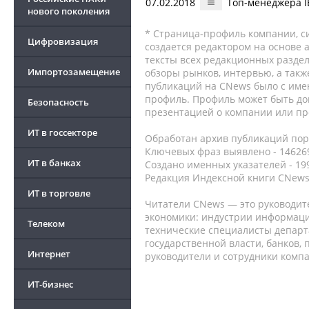
07.02.2018
Топ-менеджера I
нового поколения
* Страница-профиль компании, сис
Цифровизация
создается редактором на основе
тексты всех редакционных раздел
Импортозамещение
обзоры рынков, интервью, а такж
публикаций на CNews было с име
профиль. Профиль может быть до
Безопасность
презентацией о компании или про
ИТ в госсекторе
Обработан архив публикаций порт
Ключевых фраз выявлено - 146269
ИТ в банках
Создано именных указателей - 19
Редакция Индексной книги CNews
ИТ в торговле
Читатели CNews — это руководит
экономики: индустрии информаци
Телеком
технические специалисты депар
государственной власти, банков,
Интернет
руководители и сотрудники комп
ИТ-бизнес