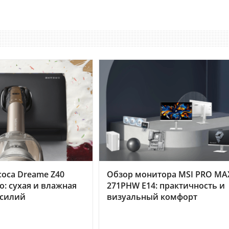
оса Dreame Z40
Обзор монитора MSI PRO MA
o: сухая и влажная
271PHW E14: практичность и
усилий
визуальный комфорт