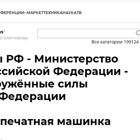
НФЕРЕНЦИИ
МАРКЕТ
ТЕХНИКА
НАУКА
ТВ
ws
*
по ключевому
Все категории
199124
 РФ - Министерство
сийской Федерации -
ружённые силы
 Федерации
- печатная машинка