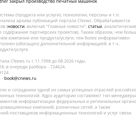
other закрыл производство печатных машинок
темы (продукта или услуги), технологии, персоны и т.п.
 анализа архива публикаций портала CNews. Обрабатываются
ов (
новости
, включая "Главные новости",
статьи
, аналитически
е содержание партнёрских проектов). Таким образом, чем боль
нем компании или продукта/услуги, тем более информативен
полнен (обогащен) дополнительной информацией, в т.ч.
дукте/услуге.
ала CNews.ru c 11.1998 до 08.2026 годы.
8, в очереди разбора - 724624.
9124.
 -
book@cnews.ru
ели и сотрудники одной из самых успешных отраслей российск
онных технологий. Ядро аудитории составляют топ-менеджеры
таментов информатизации федеральных и региональных орган
 промышленных компаний, розничных сетей, а также
аний-поставщиков информационных технологий и услуг связи.