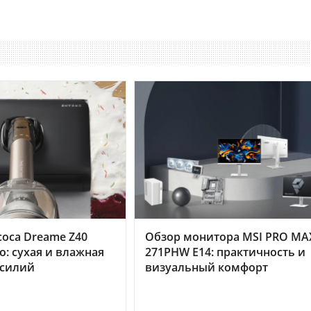
оса Dreame Z40
Обзор монитора MSI PRO MA
o: сухая и влажная
271PHW E14: практичность и
усилий
визуальный комфорт