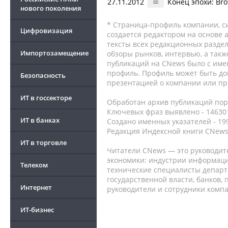
27.11.2012
Конец эпохи: Br
нового поколения
* Страница-профиль компании, сис
Цифровизация
создается редактором на основе
тексты всех редакционных раздел
Импортозамещение
обзоры рынков, интервью, а такж
публикаций на CNews было с име
профиль. Профиль может быть до
Безопасность
презентацией о компании или про
ИТ в госсекторе
Обработан архив публикаций порт
Ключевых фраз выявлено - 146301
ИТ в банках
Создано именных указателей - 19
Редакция Индексной книги CNews
ИТ в торговле
Читатели CNews — это руководит
экономики: индустрии информаци
Телеком
технические специалисты депар
государственной власти, банков,
Интернет
руководители и сотрудники комп
ИТ-бизнес