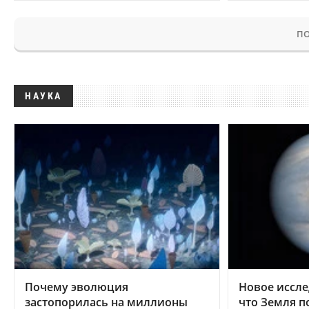
ПО
НАУКА
Почему эволюция
Новое иссле
застопорилась на миллионы
что Земля п