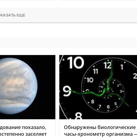
КАЗАТЬ ЕЩЕ
дование показало,
Обнаружены биологические
остепенно заселяет
часы-хронометр организма 