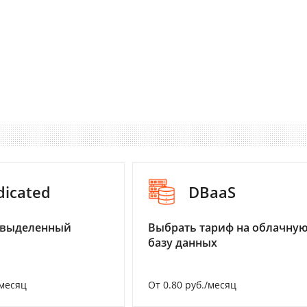
dicated
DBaaS
 выделенный
Выбрать тариф на облачну
базу данных
/месяц
От 0.80 руб./месяц