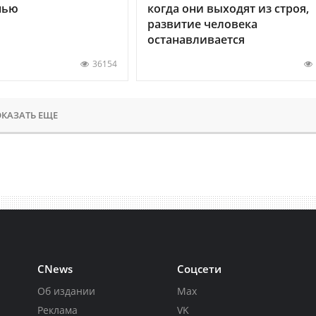
нью
когда они выходят из строя,
развитие человека
останавливается
36154
КАЗАТЬ ЕЩЕ
CNews
Соцсети
Об издании
Max
Реклама
VK