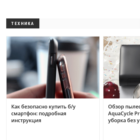
ТЕХНИКА
Как безопасно купить б/у
Обзор пылес
смартфон: подробная
AquaCycle Pr
инструкция
уборка без 