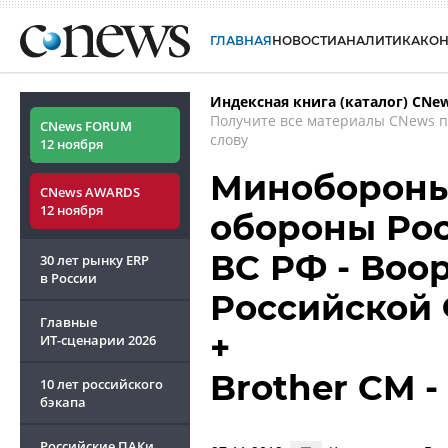
ГЛАВНАЯ
НОВОСТИ
АНАЛИТИКА
КО
Индексная книга (каталог) CNe
Получите все материалы CNews 
CNews FORUM
слову
12 ноября
Минобороны
CNews AWARDS
12 ноября
обороны Рос
ВС РФ - Воо
30 лет рынку ERP
в России
Российской
Главные
+
ИТ-сценарии
2026
Brother CM 
10 лет российского
бэкапа
Российские ПАКи