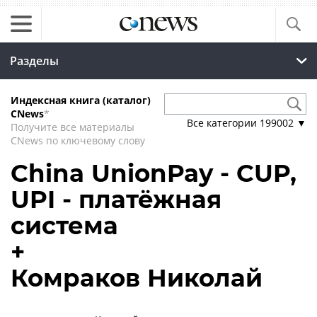
Разделы
Индексная книга (каталог)
CNews
*
Все категории
199002
▼
Получите все материалы
CNews по ключевому слову
China UnionPay - CUP,
UPI - платёжная
система
+
Комраков Николай