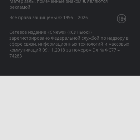
Материалы, помеченные знаком ■, являются
рекламой
Все права защищены © 1995 – 2026
Сетевое издание «CNews» («СиНьюс»)
зарегистрировано Федеральной службой по надзору в
сфере связи, информационных технологий и массовых
коммуникаций 09.11.2018 за номером Эл № ФС77 –
74283