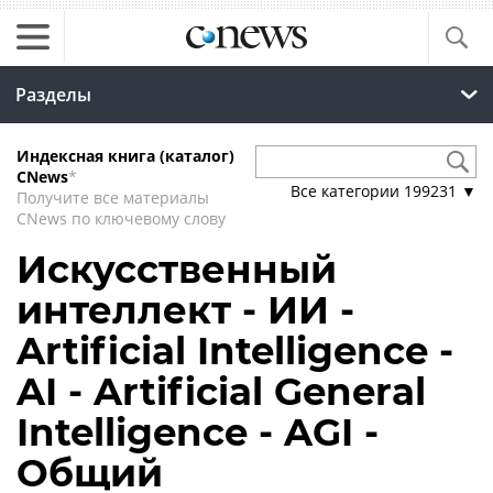
Разделы
Индексная книга (каталог)
CNews
*
Все категории
199231
▼
Получите все материалы
CNews по ключевому слову
Искусственный
интеллект - ИИ -
Artificial Intelligence -
AI - Artificial General
Intelligence - AGI -
Общий