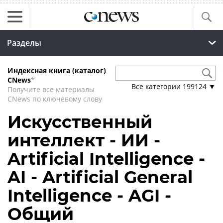
Разделы
Индексная книга (каталог)
CNews
*
Все категории
199124
▼
Получите все материалы
CNews по ключевому слову
Искусственный
интеллект - ИИ -
Artificial Intelligence -
AI - Artificial General
Intelligence - AGI -
Общий