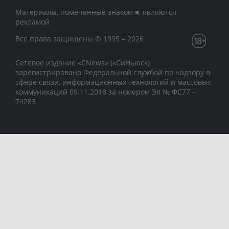
Материалы, помеченные знаком ■, являются
рекламой
Все права защищены © 1995 – 2026
Сетевое издание «CNews» («СиНьюс»)
зарегистрировано Федеральной службой по надзору в
сфере связи, информационных технологий и массовых
коммуникаций 09.11.2018 за номером Эл № ФС77 –
74283