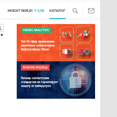
MOEXIT
1806,61
3,08
КАТАЛОГ
CNEWS ANALYTICS
▼
Топ-10 сфер применения
квантовых компьютеров.
Инфографика CNews
МНЕНИЕ МЕСЯЦА
Почему соответствие
стандартам не гарантирует
защиту от киберугроз