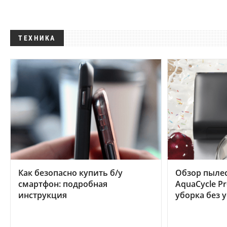
ТЕХНИКА
Как безопасно купить б/у
Обзор пылес
смартфон: подробная
AquaCycle Pr
инструкция
уборка без 