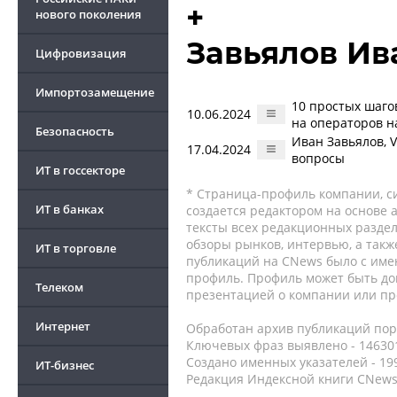
+
нового поколения
Завьялов Ив
Цифровизация
Импортозамещение
10 простых шагов
10.06.2024
на операторов н
Безопасность
Иван Завьялов, 
17.04.2024
вопросы
ИТ в госсекторе
* Страница-профиль компании, сис
ИТ в банках
создается редактором на основе
тексты всех редакционных раздел
обзоры рынков, интервью, а такж
ИТ в торговле
публикаций на CNews было с име
профиль. Профиль может быть до
Телеком
презентацией о компании или про
Интернет
Обработан архив публикаций порт
Ключевых фраз выявлено - 146301
Создано именных указателей - 19
ИТ-бизнес
Редакция Индексной книги CNews