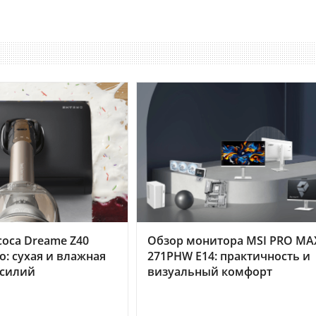
оса Dreame Z40
Обзор монитора MSI PRO MA
o: сухая и влажная
271PHW E14: практичность и
усилий
визуальный комфорт