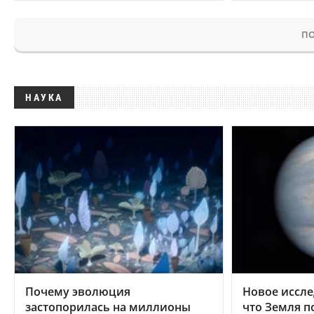
ПО
НАУКА
Почему эволюция
Новое иссле
застопорилась на миллионы
что Земля п