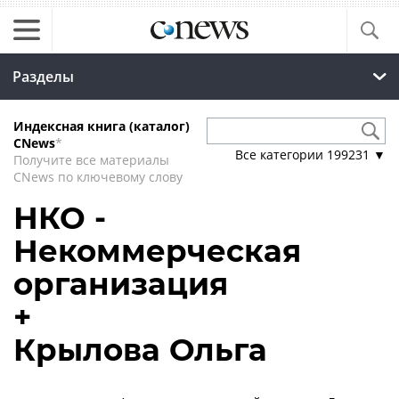
Разделы
Индексная книга (каталог)
CNews
*
Все категории
199231
▼
Получите все материалы
CNews по ключевому слову
НКО -
Некоммерческая
организация
+
Крылова Ольга