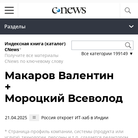
Разделы
Индексная книга (каталог)
CNews
*
Все категории
199149
▼
Получите все материалы
CNews по ключевому слову
Макаров Валентин
+
Мороцкий Всеволод
21.04.2025
Россия откроет ИТ-хаб в Индии
* Страница-профиль компании, системы (продукта или
услуги), технологии, персоны и т.п. создается редактором