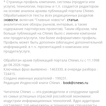
* Страница-профиль компании, системы (продукта или
услуги), технологии, персоны и т.п. создается редактором
на основе анализа архива публикаций портала CNews.
Обрабатываются тексты всех редакционных разделов
(
новости
, включая "Главные новости",
статьи
,
аналитические обзоры рынков, интервью, а также
содержание партнёрских проектов). Таким образом, чем
больше публикаций на CNews было с именем компании
или продукта/услуги, тем более информативен профиль.
Профиль может быть дополнен (обогащен) дополнительной
информацией, в т.ч. презентацией о компании или
продукте/услуге.
Обработан архив публикаций портала CNews.ru c 11.1998
до 08.2026 годы.
Ключевых фраз выявлено - 1463330, в очереди разбора -
724415.
Создано именных указателей - 199231.
Редакция Индексной книги CNews -
book@cnews.ru
Читатели CNews — это руководители и сотрудники одной
из самых успешных отраслей российской экономики:
индустрии информационных технологий. Ядро аудитории
составляют топ-менеджеры и технические специалисты