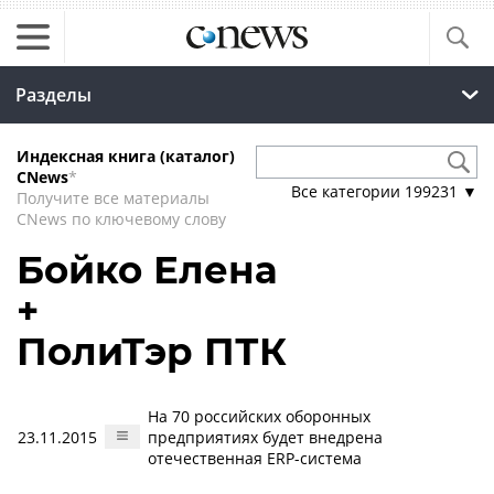
Разделы
Индексная книга (каталог)
CNews
*
Все категории
199231
▼
Получите все материалы
CNews по ключевому слову
Бойко Елена
+
ПолиТэр ПТК
На 70 российских оборонных
23.11.2015
предприятиях будет внедрена
отечественная ERP-система