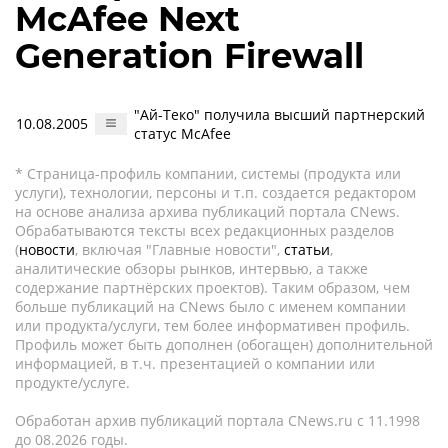
McAfee Next
Generation Firewall
"Ай-Теко" получила высший партнерский
10.08.2005
статус McAfee
* Страница-профиль компании, системы (продукта или
услуги), технологии, персоны и т.п. создается редактором
на основе анализа архива публикаций портала CNews.
Обрабатываются тексты всех редакционных разделов
(
новости
, включая "Главные новости",
статьи
,
аналитические обзоры рынков, интервью, а также
содержание партнёрских проектов). Таким образом, чем
больше публикаций на CNews было с именем компании
или продукта/услуги, тем более информативен профиль.
Профиль может быть дополнен (обогащен) дополнительной
информацией, в т.ч. презентацией о компании или
продукте/услуге.
Обработан архив публикаций портала CNews.ru c 11.1998
до 08.2026 годы.