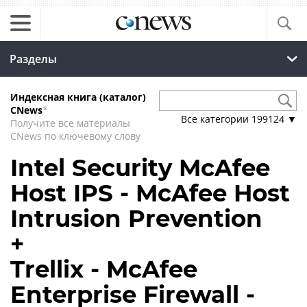
Разделы
Индексная книга (каталог)
CNews
*
Все категории
199124
▼
Получите все материалы
CNews по ключевому слову
Intel Security McAfee
Host IPS - McAfee Host
Intrusion Prevention
+
Trellix - McAfee
Enterprise Firewall -