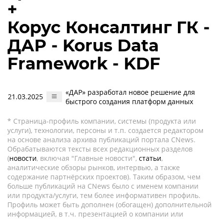
+
Корус Консалтинг ГК -
ДАР - Korus Data
Framework - KDF
«ДАР» разработал новое решение для
21.03.2025
быстрого создания платформ данных
* Страница-профиль компании, системы (продукта или
услуги), технологии, персоны и т.п. создается редактором
на основе анализа архива публикаций портала CNews.
Обрабатываются тексты всех редакционных разделов
(
новости
, включая "Главные новости",
статьи
,
аналитические обзоры рынков, интервью, а также
содержание партнёрских проектов). Таким образом, чем
больше публикаций на CNews было с именем компании
или продукта/услуги, тем более информативен профиль.
Профиль может быть дополнен (обогащен) дополнительной
информацией, в т.ч. презентацией о компании или