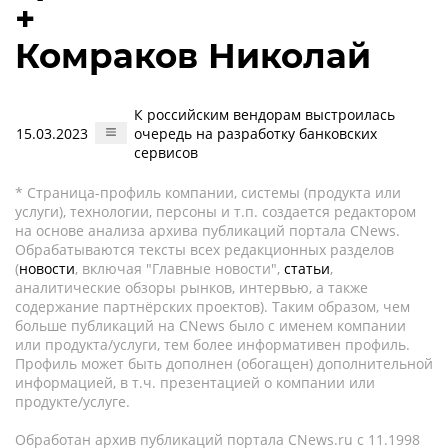
+
Комраков Николай
К российским вендорам выстроилась
15.03.2023
очередь на разработку банковских
сервисов
* Страница-профиль компании, системы (продукта или
услуги), технологии, персоны и т.п. создается редактором
на основе анализа архива публикаций портала CNews.
Обрабатываются тексты всех редакционных разделов
(
новости
, включая "Главные новости",
статьи
,
аналитические обзоры рынков, интервью, а также
содержание партнёрских проектов). Таким образом, чем
больше публикаций на CNews было с именем компании
или продукта/услуги, тем более информативен профиль.
Профиль может быть дополнен (обогащен) дополнительной
информацией, в т.ч. презентацией о компании или
продукте/услуге.
Обработан архив публикаций портала CNews.ru c 11.1998