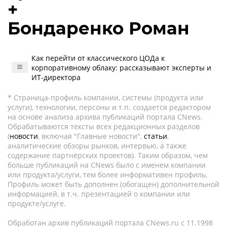
+
Бондаренко Роман
Как перейти от классического ЦОДа к
корпоративному облаку: рассказывают эксперты и
ИТ-директора
* Страница-профиль компании, системы (продукта или
услуги), технологии, персоны и т.п. создается редактором
на основе анализа архива публикаций портала CNews.
Обрабатываются тексты всех редакционных разделов
(
новости
, включая "Главные новости",
статьи
,
аналитические обзоры рынков, интервью, а также
содержание партнёрских проектов). Таким образом, чем
больше публикаций на CNews было с именем компании
или продукта/услуги, тем более информативен профиль.
Профиль может быть дополнен (обогащен) дополнительной
информацией, в т.ч. презентацией о компании или
продукте/услуге.
Обработан архив публикаций портала CNews.ru c 11.1998