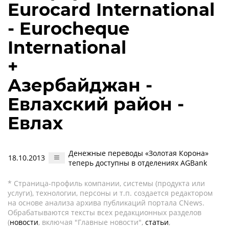
Eurocard International
- Eurocheque
International
+
Азербайджан -
Евлахский район -
Евлах
Денежные переводы «Золотая Корона»
18.10.2013
теперь доступны в отделениях AGBank
* Страница-профиль компании, системы (продукта или
услуги), технологии, персоны и т.п. создается редактором
на основе анализа архива публикаций портала CNews.
Обрабатываются тексты всех редакционных разделов
(
новости
, включая "Главные новости",
статьи
,