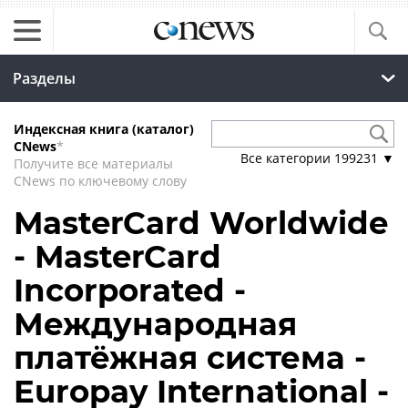
Разделы
Индексная книга (каталог)
CNews
*
Все категории
199231
▼
Получите все материалы
CNews по ключевому слову
MasterCard Worldwide
- MasterCard
Incorporated -
Международная
платёжная система -
Europay International -