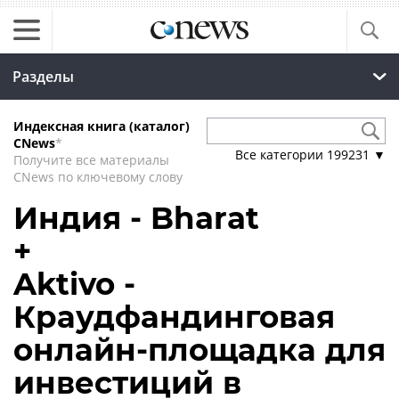
Разделы
Индексная книга (каталог)
CNews
*
Все категории
199231
▼
Получите все материалы
CNews по ключевому слову
Индия - Bharat
+
Aktivo -
Краудфандинговая
онлайн-площадка для
инвестиций в