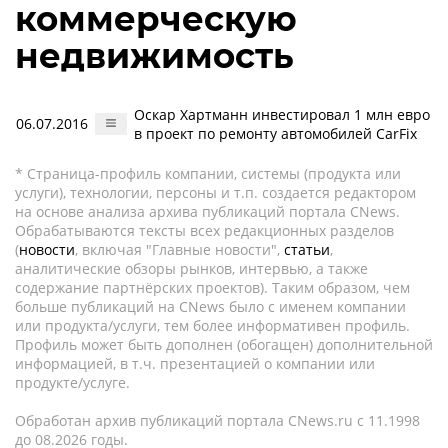
коммерческую
недвижимость
Оскар Хартманн инвестировал 1 млн евро
06.07.2016
в проект по ремонту автомобилей CarFix
* Страница-профиль компании, системы (продукта или
услуги), технологии, персоны и т.п. создается редактором
на основе анализа архива публикаций портала CNews.
Обрабатываются тексты всех редакционных разделов
(
новости
, включая "Главные новости",
статьи
,
аналитические обзоры рынков, интервью, а также
содержание партнёрских проектов). Таким образом, чем
больше публикаций на CNews было с именем компании
или продукта/услуги, тем более информативен профиль.
Профиль может быть дополнен (обогащен) дополнительной
информацией, в т.ч. презентацией о компании или
продукте/услуге.
Обработан архив публикаций портала CNews.ru c 11.1998
до 08.2026 годы.