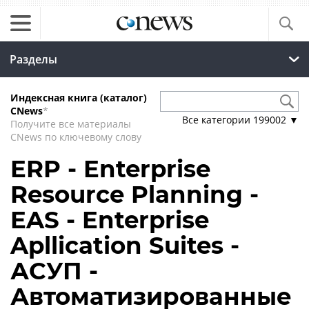
Разделы
Индексная книга (каталог)
CNews
*
Все категории
199002
▼
Получите все материалы
CNews по ключевому слову
ERP - Enterprise
Resource Planning -
EAS - Enterprise
Apllication Suites -
АСУП -
Автоматизированные