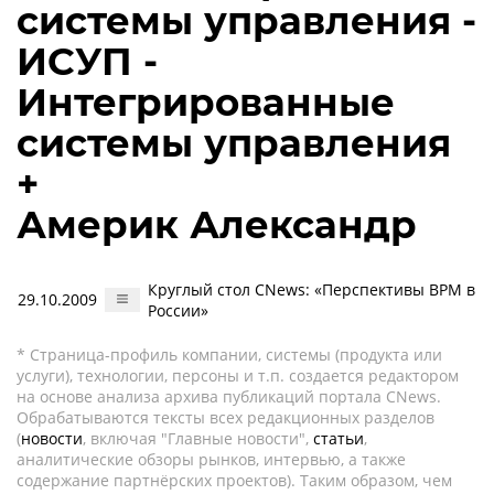
системы управления -
ИСУП -
Интегрированные
системы управления
+
Америк Александр
Круглый стол CNews: «Перспективы BPM в
29.10.2009
России»
* Страница-профиль компании, системы (продукта или
услуги), технологии, персоны и т.п. создается редактором
на основе анализа архива публикаций портала CNews.
Обрабатываются тексты всех редакционных разделов
(
новости
, включая "Главные новости",
статьи
,
аналитические обзоры рынков, интервью, а также
содержание партнёрских проектов). Таким образом, чем