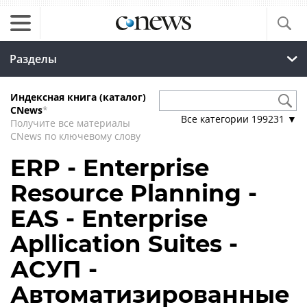
Разделы
Индексная книга (каталог)
CNews
*
Все категории
199231
▼
Получите все материалы
CNews по ключевому слову
ERP - Enterprise
Resource Planning -
EAS - Enterprise
Apllication Suites -
АСУП -
Автоматизированные