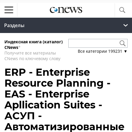
Разделы
Индексная книга (каталог)
CNews
*
Все категории
199231
▼
Получите все материалы
CNews по ключевому слову
ERP - Enterprise
Resource Planning -
EAS - Enterprise
Apllication Suites -
АСУП -
Автоматизированные