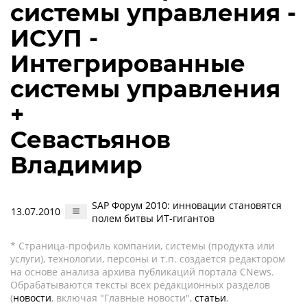
системы управления -
ИСУП -
Интегрированные
системы управления
+
Севастьянов
Владимир
SAP Форум 2010: инновации становятся
13.07.2010
полем битвы ИТ-гигантов
* Страница-профиль компании, системы (продукта или
услуги), технологии, персоны и т.п. создается редактором
на основе анализа архива публикаций портала CNews.
Обрабатываются тексты всех редакционных разделов
(
новости
, включая "Главные новости",
статьи
,