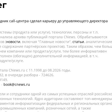
ег
удник call-центра сделал карьеру до управляющего директора
темы (продукта или услуги), технологии, персоны и т.п.
 анализа архива публикаций портала CNews. Обрабатываются
ов (
новости
, включая "Главные новости",
статьи
, аналитически
е содержание партнёрских проектов). Таким образом, чем боль
нем компании или продукта/услуги, тем более информативен
полнен (обогащен) дополнительной информацией, в т.ч.
дукте/услуге.
ала CNews.ru c 11.1998 до 08.2026 годы.
2, в очереди разбора - 724626.
9149.
 -
book@cnews.ru
ели и сотрудники одной из самых успешных отраслей российск
онных технологий. Ядро аудитории составляют топ-менеджеры
таментов информатизации федеральных и региональных орган
 промышленных компаний, розничных сетей, а также