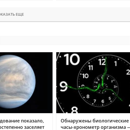
КАЗАТЬ ЕЩЕ
дование показало,
Обнаружены биологические
остепенно заселяет
часы-хронометр организма 