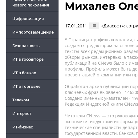
Михалев Ол
нового поколения
Цифровизация
17.01.2011
«Диасофт»: сотр
Импортозамещение
* Страница-профиль компании, сис
создается редактором на основе
Безопасность
тексты всех редакционных раздел
обзоры рынков, интервью, а такж
ИТ в госсекторе
публикаций на CNews было с име
профиль. Профиль может быть до
ИТ в банках
презентацией о компании или про
ИТ в торговле
Обработан архив публикаций порт
Ключевых фраз выявлено - 146308
Создано именных указателей - 19
Телеком
Редакция Индексной книги CNews
Интернет
Читатели CNews — это руководит
экономики: индустрии информаци
ИТ-бизнес
технические специалисты депар
государственной власти, банков,