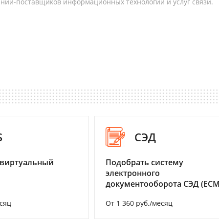
аний-поставщиков информационных технологий и услуг связи.
S
СЭД
 виртуальный
Подобрать систему
электронного
документооборота СЭД (ECM
есяц
От 1 360 руб./месяц