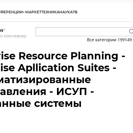
НФЕРЕНЦИИ
МАРКЕТ
ТЕХНИКА
НАУКА
ТВ
ws
*
по ключевому
Все категории
199149
rise Resource Planning -
ise Apllication Suites -
оматизированные
авления - ИСУП -
анные системы