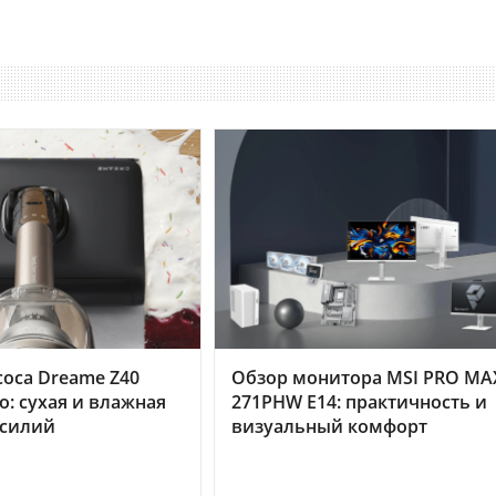
оса Dreame Z40
Обзор монитора MSI PRO MA
o: сухая и влажная
271PHW E14: практичность и
усилий
визуальный комфорт