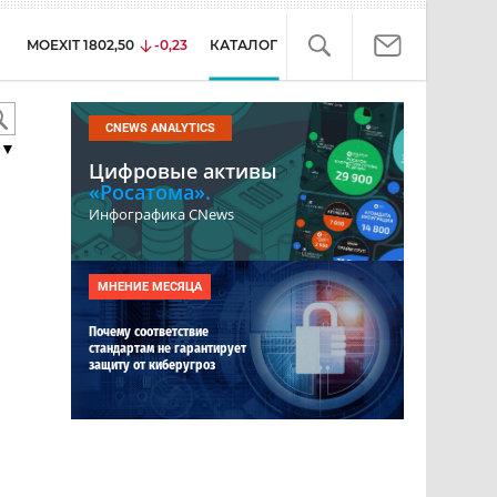
MOEXIT
1802,50
-0,23
КАТАЛОГ
CNEWS ANALYTICS
▼
Цифровые активы
«Росатома».
Инфографика CNews
МНЕНИЕ МЕСЯЦА
Почему соответствие
стандартам не гарантирует
защиту от киберугроз