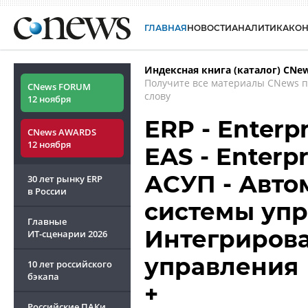
ГЛАВНАЯ
НОВОСТИ
АНАЛИТИКА
КО
Индексная книга (каталог) CNe
Получите все материалы CNews 
CNews FORUM
слову
12 ноября
ERP - Enterp
CNews AWARDS
12 ноября
EAS - Enterpr
АСУП - Авт
30 лет рынку ERP
в России
системы упр
Главные
Интегриров
ИТ-сценарии
2026
управления
10 лет российского
бэкапа
+
Российские ПАКи