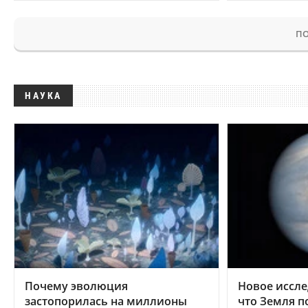
ПО
НАУКА
Почему эволюция
Новое иссле
застопорилась на миллионы
что Земля п