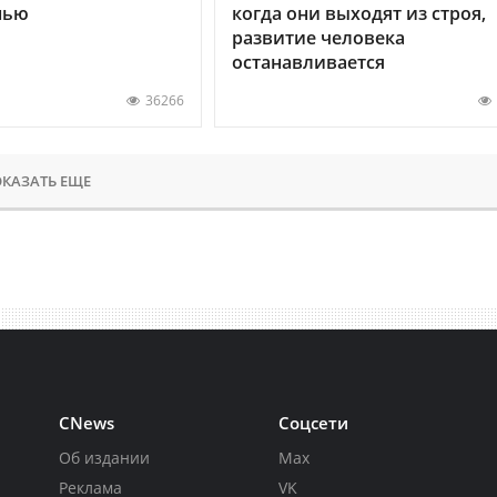
нью
когда они выходят из строя,
развитие человека
останавливается
36266
КАЗАТЬ ЕЩЕ
CNews
Соцсети
Об издании
Max
Реклама
VK