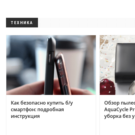
ТЕХНИКА
Как безопасно купить б/у
Обзор пылес
смартфон: подробная
AquaCycle Pr
инструкция
уборка без 