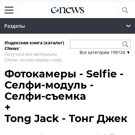
Разделы
Индексная книга (каталог)
CNews
*
Все категории
199124
▼
Получите все материалы
CNews по ключевому слову
Фотокамеры - Selfie -
Селфи-модуль -
Селфи-съемка
+
Tong Jack - Тонг Джек