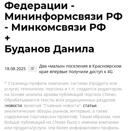
Федерации -
Мининформсвязи РФ
- Минкомсвязи РФ
+
Буданов Данила
Два «малых» поселения в Красноярском
18.08.2025
крае впервые получили доступ к 4G
* Страница-профиль компании, системы (продукта или
услуги), технологии, персоны и т.п. создается редактором
на основе анализа архива публикаций портала CNews.
Обрабатываются тексты всех редакционных разделов
(
новости
, включая "Главные новости",
статьи
,
аналитические обзоры рынков, интервью, а также
содержание партнёрских проектов). Таким образом, чем
больше публикаций на CNews было с именем компании
или продукта/услуги, тем более информативен профиль.