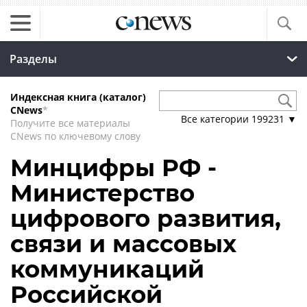
Разделы
Индексная книга (каталог)
CNews
*
Все категории
199231
▼
Получите все материалы
CNews по ключевому слову
Минцифры РФ -
Министерство
цифрового развития,
связи и массовых
коммуникаций
Российской