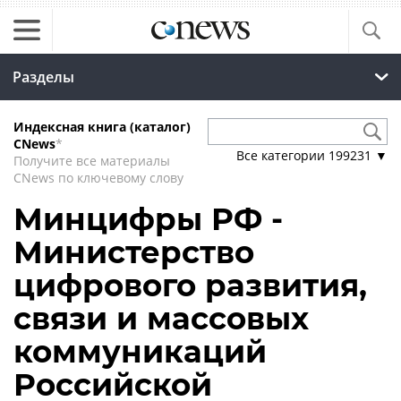
Разделы
Индексная книга (каталог)
CNews
*
Все категории
199231
▼
Получите все материалы
CNews по ключевому слову
Минцифры РФ -
Министерство
цифрового развития,
связи и массовых
коммуникаций
Российской