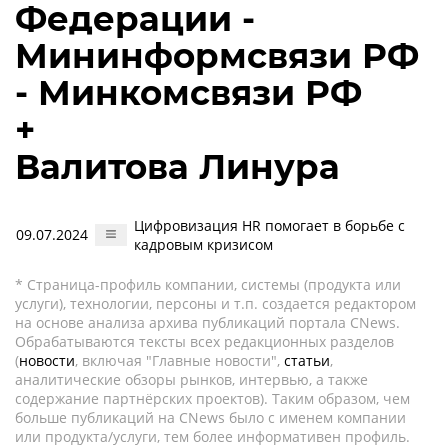
Федерации -
Мининформсвязи РФ
- Минкомсвязи РФ
+
Валитова Линура
Цифровизация HR помогает в борьбе с
09.07.2024
кадровым кризисом
* Страница-профиль компании, системы (продукта или
услуги), технологии, персоны и т.п. создается редактором
на основе анализа архива публикаций портала CNews.
Обрабатываются тексты всех редакционных разделов
(
новости
, включая "Главные новости",
статьи
,
аналитические обзоры рынков, интервью, а также
содержание партнёрских проектов). Таким образом, чем
больше публикаций на CNews было с именем компании
или продукта/услуги, тем более информативен профиль.