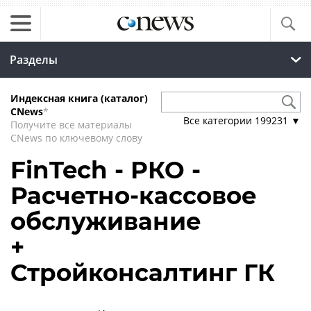
Разделы
Индексная книга (каталог)
CNews
*
Все категории
199231
▼
Получите все материалы
CNews по ключевому слову
FinTech - РКО -
Расчетно-кассовое
обслуживание
+
Стройконсалтинг ГК