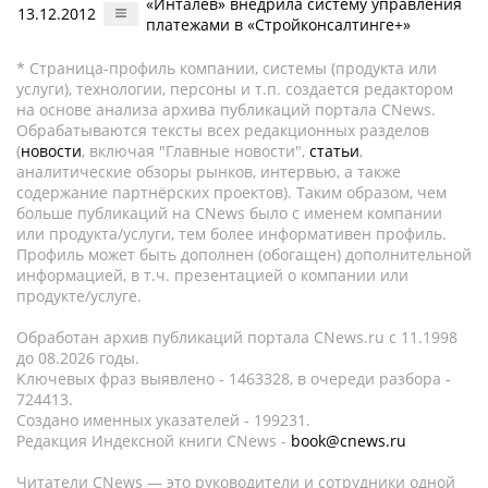
«Инталев» внедрила систему управления
13.12.2012
платежами в «Стройконсалтинге+»
* Страница-профиль компании, системы (продукта или
услуги), технологии, персоны и т.п. создается редактором
на основе анализа архива публикаций портала CNews.
Обрабатываются тексты всех редакционных разделов
(
новости
, включая "Главные новости",
статьи
,
аналитические обзоры рынков, интервью, а также
содержание партнёрских проектов). Таким образом, чем
больше публикаций на CNews было с именем компании
или продукта/услуги, тем более информативен профиль.
Профиль может быть дополнен (обогащен) дополнительной
информацией, в т.ч. презентацией о компании или
продукте/услуге.
Обработан архив публикаций портала CNews.ru c 11.1998
до 08.2026 годы.
Ключевых фраз выявлено - 1463328, в очереди разбора -
724413.
Создано именных указателей - 199231.
Редакция Индексной книги CNews -
book@cnews.ru
Читатели CNews — это руководители и сотрудники одной